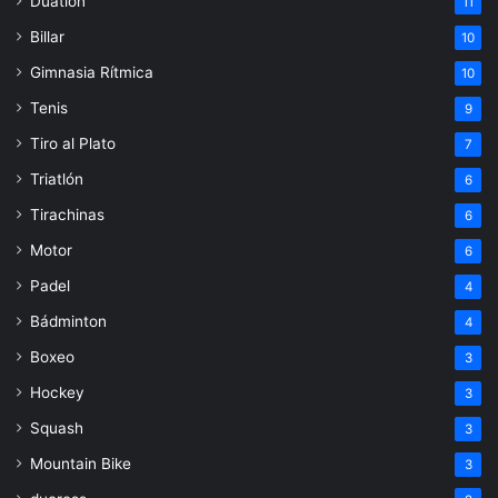
Duatlón
11
Billar
10
Gimnasia Rítmica
10
Tenis
9
Tiro al Plato
7
Triatlón
6
Tirachinas
6
Motor
6
Padel
4
Bádminton
4
Boxeo
3
Hockey
3
Squash
3
Mountain Bike
3