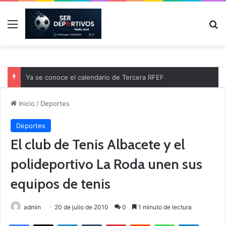
Menú
B
Ya se conoce el calendario de Tercera RFEF
Inicio
/
Deportes
Deportes
El club de Tenis Albacete y el
polideportivo La Roda unen sus
equipos de tenis
admin
20 de julio de 2010
0
1 minuto de lectura
Facebook
X
LinkedIn
Tumblr
Pinterest
Reddit
WhatsApp
Telegram