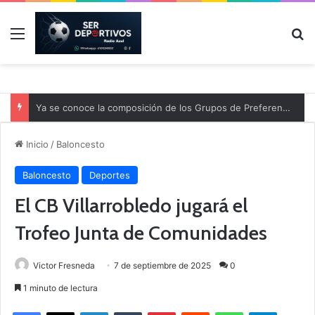
Menú
B
Ya se conoce la composición de los Grupos de Preferente y el calendario
Inicio
/
Baloncesto
Baloncesto
Deportes
El CB Villarrobledo jugará el
Trofeo Junta de Comunidades
Victor Fresneda
7 de septiembre de 2025
0
1 minuto de lectura
Facebook
X
LinkedIn
Tumblr
Pinterest
Reddit
WhatsApp
Telegram