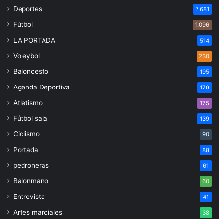
Deportes
7.681
Fútbol
1.096
LA PORTADA
514
Voleybol
230
Baloncesto
195
Agenda Deportiva
179
Atletismo
175
Fútbol sala
139
Ciclismo
90
Portada
88
pedroneras
61
Balonmano
60
Entrevista
41
Artes marciales
38