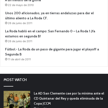
A un minuto de la gloria
22 de mayo de 2010
Unos 200 aficionados, ya en tierras andaluzas para dar el
último aliento a La Roda CF.
26 de junio de 2011
La Roda habló en el campo: San Fernando 0 – La Roda 1 ¡Ya
estamos en segunda B!
26 de junio de 2011
Fútbol.- La Roda da un paso de gigante para jugar el playoff a
Segunda B
11 de abril de 2011
MOST WATCH
La AD San Clemente cae por la mínima ante el
CD Quintanar del Rey y queda eliminada de la
Copa JCCM