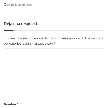
25 de julio de 2021
Deja una respuesta
Tu dirección de correo electrónico no será publicada.
Los campos
obligatorios están marcados con
*
C
o
m
e
n
t
a
r
Nombre
*