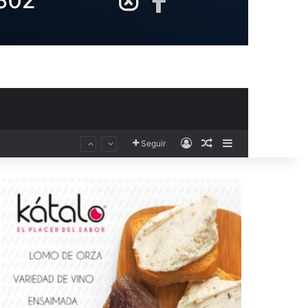
Acceso
Publicación al aza
Barra lateral
Seguir
El Club Voleibol Kiele Socuéllamos anuncia el fichaje de la central norteamericana Morgan Thurlow para la temporada 2026/2027