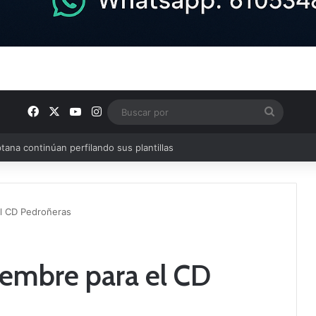
Facebook
X
YouTube
Instagram
Buscar
por
el CD Pedroñeras
iembre para el CD