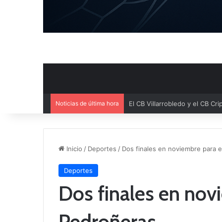
Noticias de última hora
Inicio
/
Deportes
/
Dos finales en noviembre para 
Deportes
Dos finales en nov
Pedroñeras