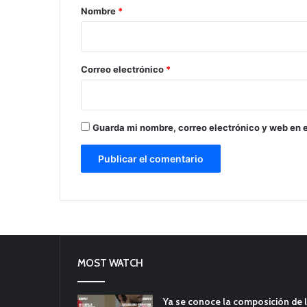
r
Nombre
*
i
o
*
Correo electrónico
*
Guarda mi nombre, correo electrónico y web en 
MOST WATCH
Ya se conoce la composición de l