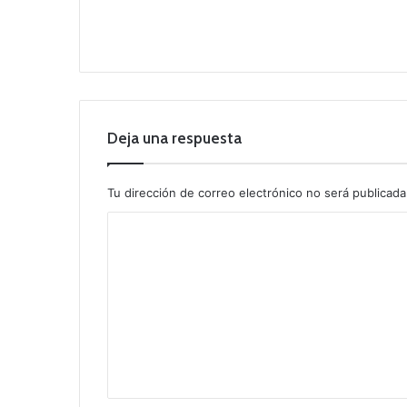
Deja una respuesta
Tu dirección de correo electrónico no será publicada
C
o
m
e
n
t
a