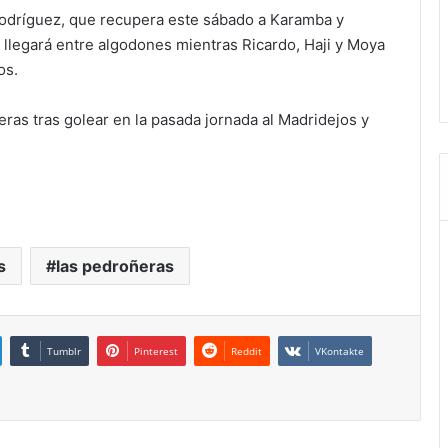
odríguez, que recupera este sábado a Karamba y
 llegará entre algodones mientras Ricardo, Haji y Moya
os.
ras tras golear en la pasada jornada al Madridejos y
s
las pedroñeras
Tumblr
Pinterest
Reddit
VKontakte