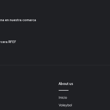
ana en nuestra comarca
ercera RFEF
About us
Inicio
Voleybol