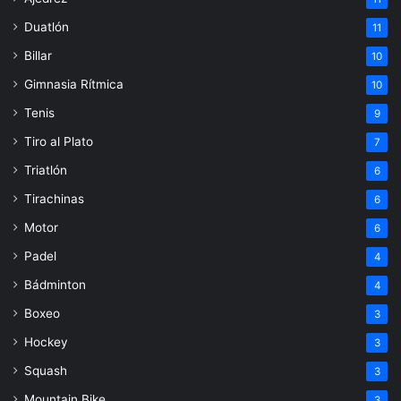
Duatlón
11
Billar
10
Gimnasia Rítmica
10
Tenis
9
Tiro al Plato
7
Triatlón
6
Tirachinas
6
Motor
6
Padel
4
Bádminton
4
Boxeo
3
Hockey
3
Squash
3
Mountain Bike
3