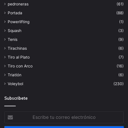
pedroneras
(61)
Portada
(88)
Powerlifting
(1)
Squash
(3)
Tenis
(9)
Tirachinas
(6)
Tiro al Plato
(7)
Tiro con Arco
(16)
Triatlón
(6)
Voleybol
(230)
Subscribete
Escribe
tu
correo