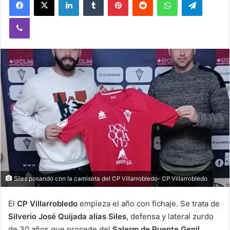
Viber
Siles posando con la camiseta del CP Villarrobledo- CP Villarrobledo
El
CP Villarrobledo
empieza el año con fichaje. Se trata de
Silverio José Quijada alias Siles
, defensa y lateral zurdo
de 30 años que procede del
Salerm de Puente Genil.