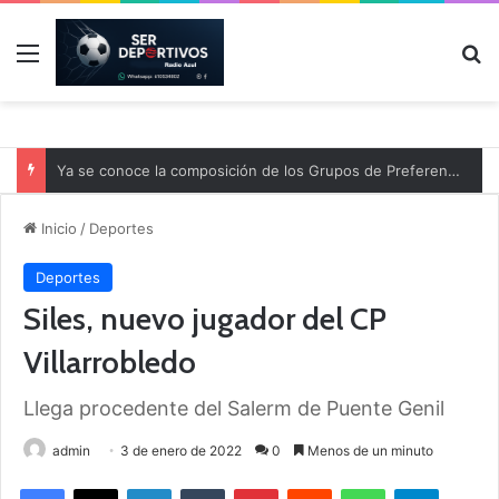
Menú
B
Ya se conoce la composición de los Grupos de Preferente y el calendario
Inicio
/
Deportes
Deportes
Siles, nuevo jugador del CP
Villarrobledo
Llega procedente del Salerm de Puente Genil
admin
3 de enero de 2022
0
Menos de un minuto
Facebook
X
LinkedIn
Tumblr
Pinterest
Reddit
WhatsApp
Telegram