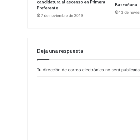
candidatura al ascenso en Primera
Bascuñana
Preferente
13 de novi
7 de noviembre de 2019
Deja una respuesta
Tu dirección de correo electrónico no será publicada
C
o
m
e
n
t
a