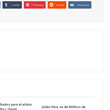
Tumblr
Pinterest
Reddit
VKontakte
tados para el atleta
Julián Vara, ex de Atlético de
ñoz, David