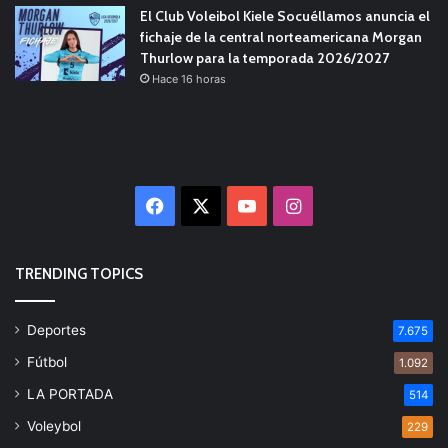
El Club Voleibol Kiele Socuéllamos anuncia el
fichaje de la central norteamericana Morgan
Thurlow para la temporada 2026/2027
Hace 16 horas
Facebook
X
YouTube
Instagram
TRENDING TOPICS
Deportes
7.675
Fútbol
1.092
LA PORTADA
514
Voleybol
229