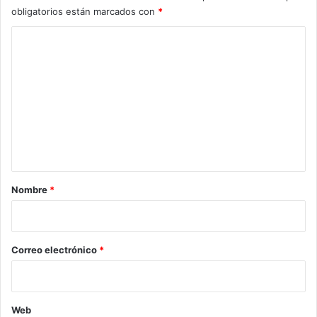
obligatorios están marcados con
*
C
o
m
e
n
t
a
r
Nombre
*
i
o
*
Correo electrónico
*
Web