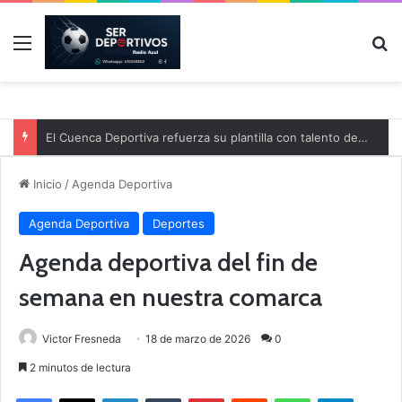
Menú
B
El Cuenca Deportiva refuerza su plantilla con talento de la comarca
Inicio
/
Agenda Deportiva
Agenda Deportiva
Deportes
Agenda deportiva del fin de
semana en nuestra comarca
Victor Fresneda
18 de marzo de 2026
0
2 minutos de lectura
Facebook
X
LinkedIn
Tumblr
Pinterest
Reddit
WhatsApp
Telegram