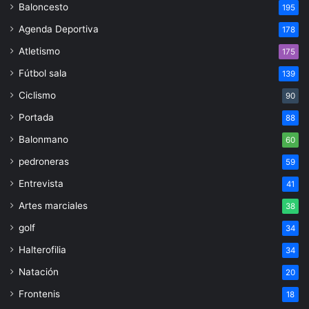
Baloncesto
195
Agenda Deportiva
178
Atletismo
175
Fútbol sala
139
Ciclismo
90
Portada
88
Balonmano
60
pedroneras
59
Entrevista
41
Artes marciales
38
golf
34
Halterofilia
34
Natación
20
Frontenis
18