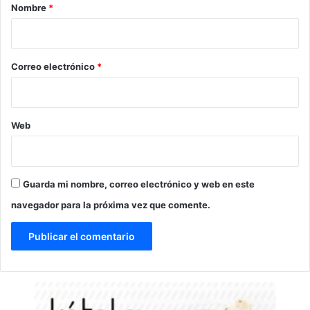
r
Nombre
*
i
o
*
Correo electrónico
*
Web
Guarda mi nombre, correo electrónico y web en este
navegador para la próxima vez que comente.