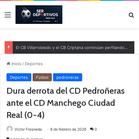
Menú
B
El CB Villarrobledo y el CB Criptana continúan perfilando sus plantillas
Inicio
/
Deportes
Deportes
Fútbol
pedroneras
Dura derrota del CD Pedroñeras
ante el CD Manchego Ciudad
Real (0-4)
Victor Fresneda
8 de febrero de 2026
0