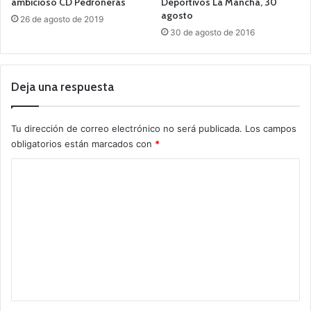
ambicioso CD Pedroñeras
Deportivos La Mancha, 30
agosto
26 de agosto de 2019
30 de agosto de 2016
Deja una respuesta
Tu dirección de correo electrónico no será publicada.
Los campos
obligatorios están marcados con
*
C
o
m
e
n
t
a