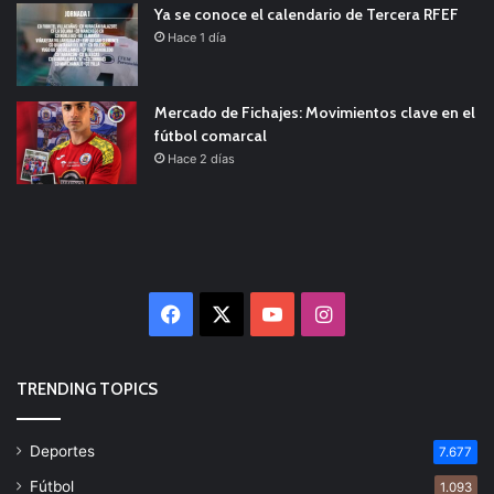
Ya se conoce el calendario de Tercera RFEF
Hace 1 día
Mercado de Fichajes: Movimientos clave en el
fútbol comarcal
Hace 2 días
Facebook
X
YouTube
Instagram
TRENDING TOPICS
Deportes
7.677
Fútbol
1.093