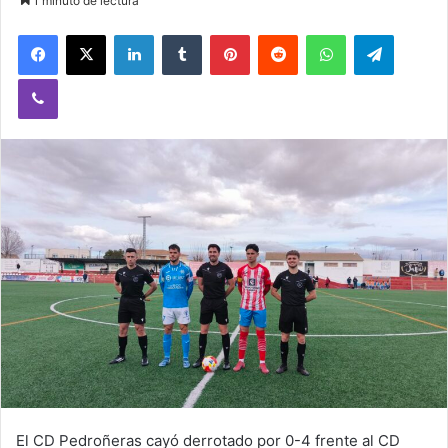
1 minuto de lectura
Facebook
X
LinkedIn
Tumblr
Pinterest
Reddit
WhatsApp
Telegram
Viber
El CD Pedroñeras cayó derrotado por 0-4 frente al CD