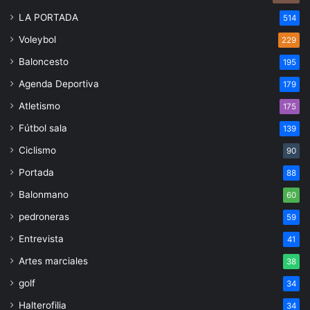
LA PORTADA
514
Voleybol
229
Baloncesto
195
Agenda Deportiva
179
Atletismo
175
Fútbol sala
139
Ciclismo
90
Portada
88
Balonmano
60
pedroneras
59
Entrevista
41
Artes marciales
38
golf
34
Halterofilia
34