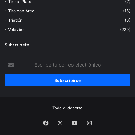
Tiro al Plato
(7)
Tiro con Arco
(16)
Triatlón
(6)
Voleybol
(229)
Subscribete
Escribe
tu
correo
electrónico
Todo el deporte
Facebook
X
YouTube
Instagram