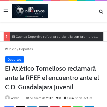
Menú
B
El Cuenca Deportiva refuerza su plantilla con talento de la comarca
Inicio
/
Deportes
Deportes
El Atlético Tomelloso reclamará
ante la RFEF el encuentro ante el
C.D. Guadalajara Juvenil
admin
18 de enero de 2017
0
1 minuto de lectura
Facebook
X
LinkedIn
Tumblr
Pinterest
Reddit
WhatsApp
Telegram