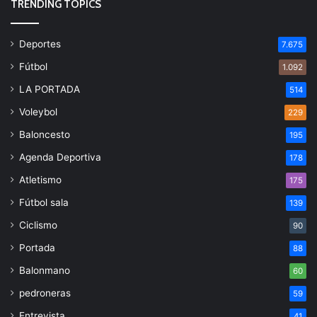
TRENDING TOPICS
Deportes
7.675
Fútbol
1.092
LA PORTADA
514
Voleybol
229
Baloncesto
195
Agenda Deportiva
178
Atletismo
175
Fútbol sala
139
Ciclismo
90
Portada
88
Balonmano
60
pedroneras
59
Entrevista
41