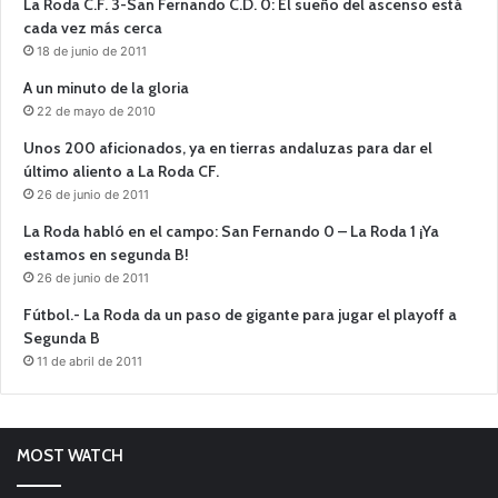
La Roda C.F. 3-San Fernando C.D. 0: El sueño del ascenso está
cada vez más cerca
18 de junio de 2011
A un minuto de la gloria
22 de mayo de 2010
Unos 200 aficionados, ya en tierras andaluzas para dar el
último aliento a La Roda CF.
26 de junio de 2011
La Roda habló en el campo: San Fernando 0 – La Roda 1 ¡Ya
estamos en segunda B!
26 de junio de 2011
Fútbol.- La Roda da un paso de gigante para jugar el playoff a
Segunda B
11 de abril de 2011
MOST WATCH