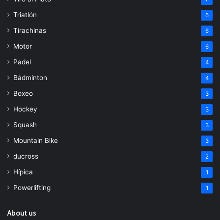
Triatlón
6
Tirachinas
6
Motor
6
Padel
4
Bádminton
4
Boxeo
3
Hockey
3
Squash
3
Mountain Bike
3
ducross
2
Hípica
1
Powerlifting
1
About us