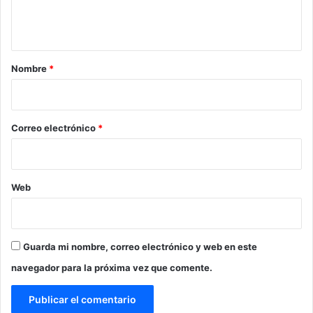
n
t
a
r
Nombre
*
i
o
*
Correo electrónico
*
Web
Guarda mi nombre, correo electrónico y web en este
navegador para la próxima vez que comente.