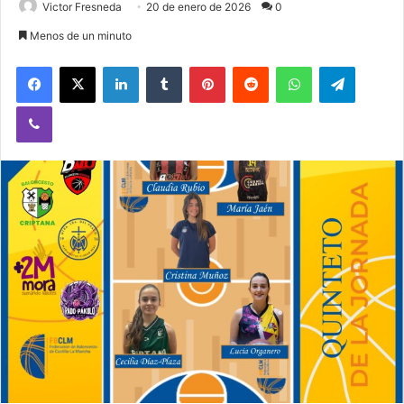
Victor Fresneda
20 de enero de 2026
0
Menos de un minuto
Facebook
X
LinkedIn
Tumblr
Pinterest
Reddit
WhatsApp
Telegram
Viber