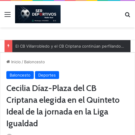
Menú
B
El CB Villarrobledo y el CB Criptana continúan perfilando sus plantillas
Inicio
/
Baloncesto
Baloncesto
Deportes
Cecilia Díaz-Plaza del CB
Criptana elegida en el Quinteto
Ideal de la jornada en la Liga
Igualdad