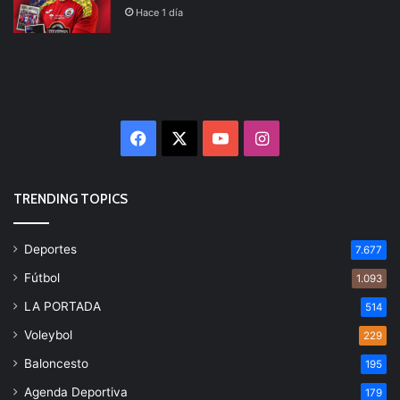
Hace 1 día
Facebook
X
YouTube
Instagram
TRENDING TOPICS
Deportes
7.677
Fútbol
1.093
LA PORTADA
514
Voleybol
229
Baloncesto
195
Agenda Deportiva
179