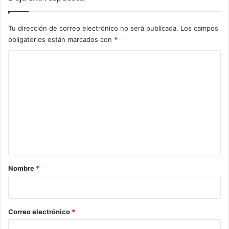
Tu dirección de correo electrónico no será publicada.
Los campos
obligatorios están marcados con
*
C
o
m
e
n
t
a
r
Nombre
*
i
o
*
Correo electrónico
*