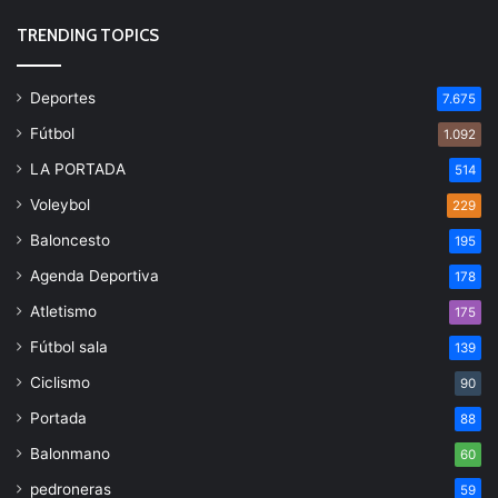
TRENDING TOPICS
Deportes
7.675
Fútbol
1.092
LA PORTADA
514
Voleybol
229
Baloncesto
195
Agenda Deportiva
178
Atletismo
175
Fútbol sala
139
Ciclismo
90
Portada
88
Balonmano
60
pedroneras
59