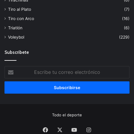
Tirachinas
(6)
Tiro al Plato
(7)
Tiro con Arco
(16)
Triatlón
(6)
Voleybol
(229)
Subscribete
Escribe
tu
correo
electrónico
Todo el deporte
Facebook
X
YouTube
Instagram