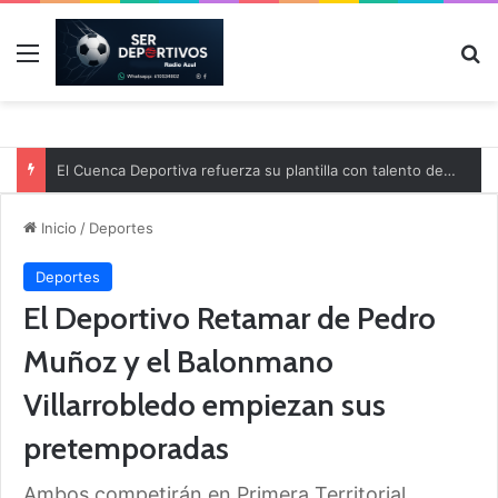
Menú
B
El Cuenca Deportiva refuerza su plantilla con talento de la comarca
Inicio
/
Deportes
Deportes
El Deportivo Retamar de Pedro
Muñoz y el Balonmano
Villarrobledo empiezan sus
pretemporadas
Ambos competirán en Primera Territorial