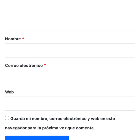
n
t
a
r
Nombre
*
i
o
*
Correo electrónico
*
Web
Guarda mi nombre, correo electrónico y web en este
navegador para la próxima vez que comente.