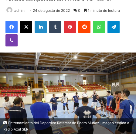
admin
24 de agosto de 2022
0
1 minuto de lectura
Facebook
X
LinkedIn
Tumblr
Pinterest
Reddit
WhatsApp
Telegram
Viber
Entrenamiento del Deportivo Retamar de Pedro Muñoz- Imagen cedida a
Radio Azul SER