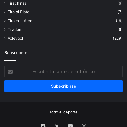
Tirachinas
(6)
Tiro al Plato
(7)
Tiro con Arco
(16)
Triatlón
(6)
Voleybol
(229)
Subscribete
Escribe
tu
correo
electrónico
Todo el deporte
Facebook
X
YouTube
Instagram