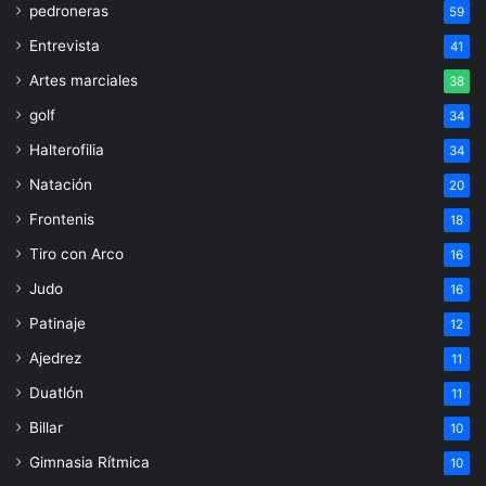
pedroneras
59
Entrevista
41
Artes marciales
38
golf
34
Halterofilia
34
Natación
20
Frontenis
18
Tiro con Arco
16
Judo
16
Patinaje
12
Ajedrez
11
Duatlón
11
Billar
10
Gimnasia Rítmica
10