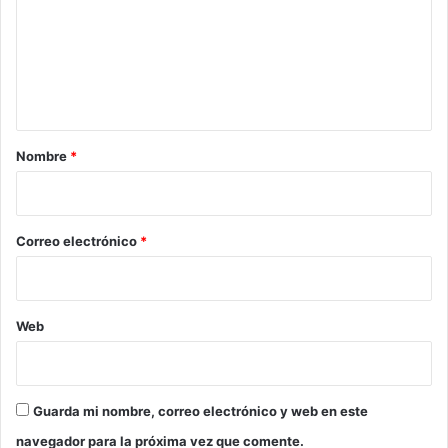
e
n
t
a
r
Nombre
*
i
o
*
Correo electrónico
*
Web
Guarda mi nombre, correo electrónico y web en este
navegador para la próxima vez que comente.