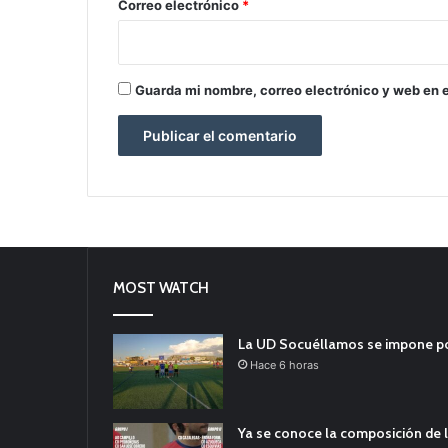
*
Correo electrónico
*
Guarda mi nombre, correo electrónico y web en 
MOST WATCH
La UD Socuéllamos se impone por 
Hace 6 horas
Ya se conoce la composición de l