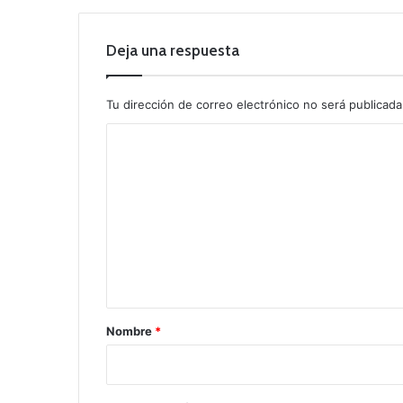
Deja una respuesta
Tu dirección de correo electrónico no será publicada
C
o
m
e
n
t
a
r
Nombre
*
i
o