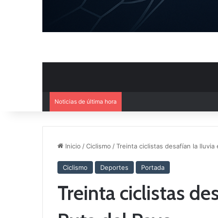
Noticias de última hora
Ya se conoce el calendario d
Inicio
/
Ciclismo
/
Treinta ciclistas desafían la lluvi
Ciclismo
Deportes
Portada
Treinta ciclistas des