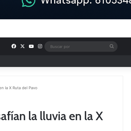
Facebook
X
YouTube
Instagram
Buscar
por
e Tercera RFEF
a en la X Ruta del Pavo
afían la lluvia en la X