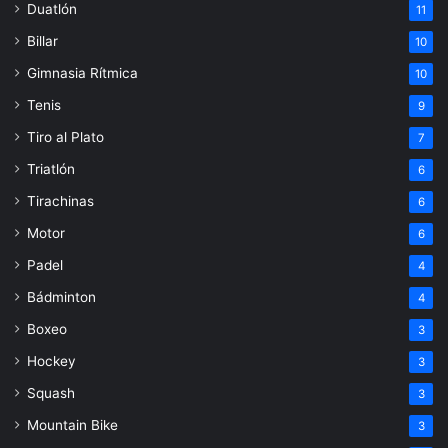
Duatlón
11
Billar
10
Gimnasia Rítmica
10
Tenis
9
Tiro al Plato
7
Triatlón
6
Tirachinas
6
Motor
6
Padel
4
Bádminton
4
Boxeo
3
Hockey
3
Squash
3
Mountain Bike
3