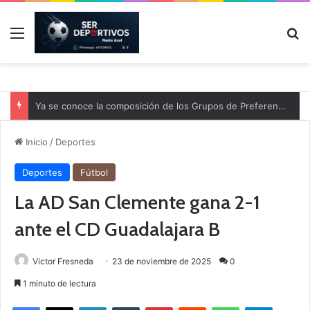
Menú
B
Ya se conoce la composición de los Grupos de Preferente y el calendario
Inicio
/
Deportes
Deportes
Fútbol
La AD San Clemente gana 2-1
ante el CD Guadalajara B
Victor Fresneda
23 de noviembre de 2025
0
1 minuto de lectura
Facebook
X
LinkedIn
Tumblr
Pinterest
Reddit
WhatsApp
Telegram