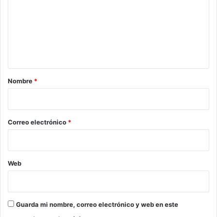
m
e
n
t
a
r
Nombre
*
i
o
*
Correo electrónico
*
Web
Guarda mi nombre, correo electrónico y web en este