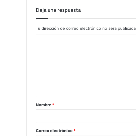
Deja una respuesta
Tu dirección de correo electrónico no será publicada
C
o
m
e
n
t
a
r
Nombre
*
i
o
*
Correo electrónico
*