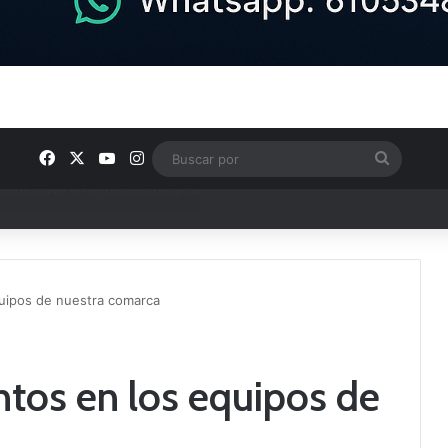
Facebook
X
YouTube
Instagram
Buscar
por
ptana continúan perfilando sus plantillas
uipos de nuestra comarca
tos en los equipos de