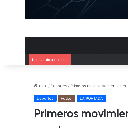
Noticias de última hora
El CB Villarrobledo y el CB Cri
Inicio
/
Deportes
/
Primeros movimientos en los eq
Deportes
Fútbol
LA PORTADA
Primeros movimien