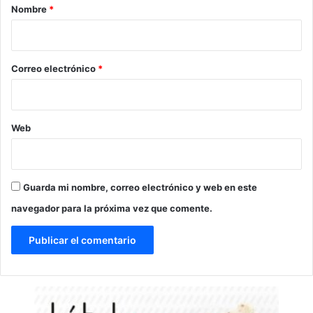
r
Nombre
*
i
o
*
Correo electrónico
*
Web
Guarda mi nombre, correo electrónico y web en este
navegador para la próxima vez que comente.