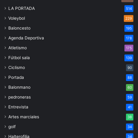
LA PORTADA
514
Voleybol
229
Baloncesto
195
Agenda Deportiva
178
Atletismo
175
Fútbol sala
139
Ciclismo
90
Portada
88
Balonmano
60
pedroneras
59
Entrevista
41
Artes marciales
38
golf
34
Halterofilia
34