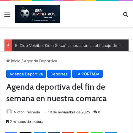
Menú
B
El Cuenca Deportiva refuerza su plantilla con talento de la comarca
Inicio
/
Agenda Deportiva
Agenda Deportiva
Deportes
LA PORTADA
Agenda deportiva del fin de
semana en nuestra comarca
Victor Fresneda
19 de noviembre de 2025
0
2 minutos de lectura
Facebook
X
LinkedIn
Tumblr
Pinterest
Reddit
WhatsApp
Telegram