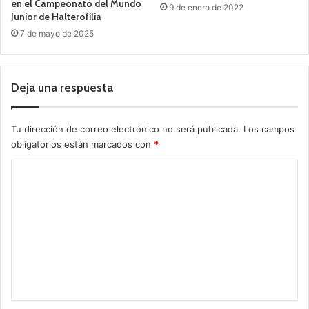
en el Campeonato del Mundo
9 de enero de 2022
Junior de Halterofilia
7 de mayo de 2025
Deja una respuesta
Tu dirección de correo electrónico no será publicada.
Los campos
obligatorios están marcados con
*
C
o
m
e
n
t
a