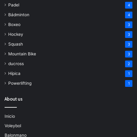
Padel
4
Bádminton
4
Boxeo
3
Hockey
3
Squash
3
Mountain Bike
3
ducross
2
Hípica
1
Powerlifting
1
About us
Inicio
Voleybol
Balonmano