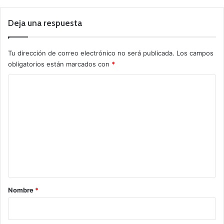
Deja una respuesta
Tu dirección de correo electrónico no será publicada.
Los campos
obligatorios están marcados con
*
C
o
m
e
n
t
a
r
Nombre
*
i
o