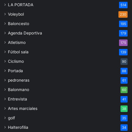
LA PORTADA
514
Voleybol
230
Baloncesto
195
Agenda Deportiva
179
Atletismo
175
Fútbol sala
139
Ciclismo
90
Portada
88
pedroneras
61
Balonmano
60
Entrevista
41
Artes marciales
38
golf
35
Halterofilia
34