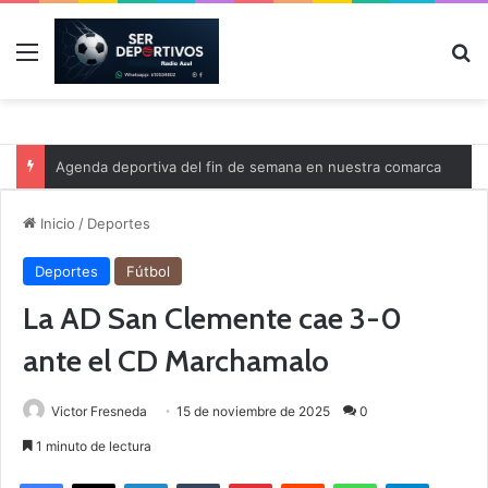
Menú
B
Agenda deportiva del fin de semana en nuestra comarca
Inicio
/
Deportes
Deportes
Fútbol
La AD San Clemente cae 3-0
ante el CD Marchamalo
Victor Fresneda
15 de noviembre de 2025
0
1 minuto de lectura
Facebook
X
LinkedIn
Tumblr
Pinterest
Reddit
WhatsApp
Telegram