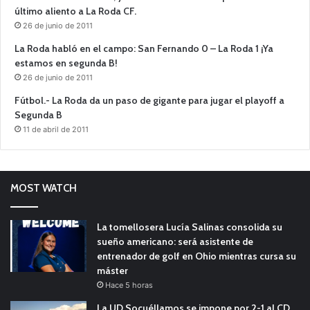
último aliento a La Roda CF.
26 de junio de 2011
La Roda habló en el campo: San Fernando 0 – La Roda 1 ¡Ya
estamos en segunda B!
26 de junio de 2011
Fútbol.- La Roda da un paso de gigante para jugar el playoff a
Segunda B
11 de abril de 2011
MOST WATCH
La tomellosera Lucía Salinas consolida su
sueño americano: será asistente de
entrenador de golf en Ohio mientras cursa su
máster
Hace 5 horas
La UD Socuéllamos se impone por 2-1 al CD