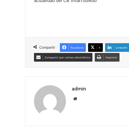
actualidad del CB Villarrobledo
Compartir
Facebook
X
LinkedIn
Compartir por correo electrónico
Imprimir
admin
Siti
o
we
b