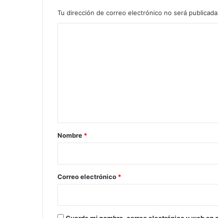
Tu dirección de correo electrónico no será publicada
C
o
m
e
n
t
a
r
Nombre
*
i
o
*
Correo electrónico
*
Guarda mi nombre, correo electrónico y web en 