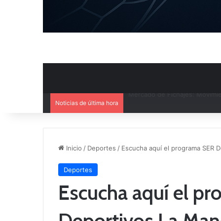
Noticias de última hora
El CB Villarrobledo y el CB Cri
Inicio
/
Deportes
/
Escucha aquí el programa SER D
Deportes
Escucha aquí el p
Deportivos La Man