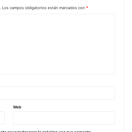
.
Los campos obligatorios están marcados con
*
Web
este navegador para la próxima vez que comente.