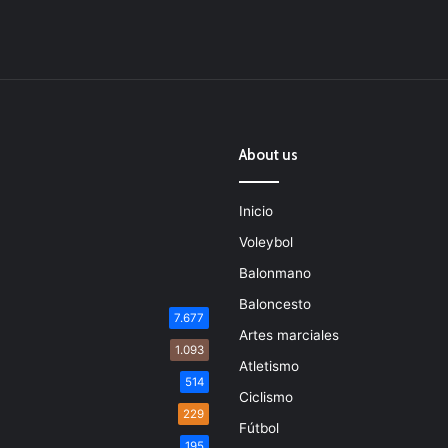
About us
Inicio
Voleybol
Balonmano
Baloncesto
7.677
Artes marciales
1.093
Atletismo
514
Ciclismo
229
Fútbol
195