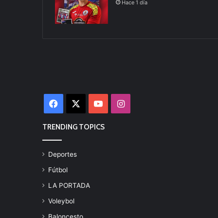
Hace 1 día
Facebook
X
YouTube
Instagram
TRENDING TOPICS
Deportes
Fútbol
LA PORTADA
Voleybol
Baloncesto