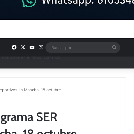
Facebook
X
YouTube
Instagram
Buscar
por
ptana continúan perfilando sus plantillas
eportivos La Mancha, 18 octubre
rograma SER
cha, 18 octubre