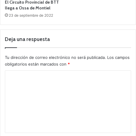
El Circuito Provincial de BTT
llega a Ossa de Montiel
23 de septiembre de 2022
Deja una respuesta
Tu dirección de correo electrónico no será publicada.
Los campos
obligatorios están marcados con
*
C
o
m
e
n
t
a