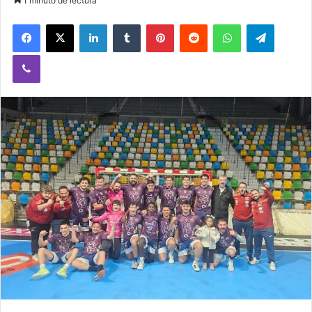
1 minuto de lectura
Facebook
X
LinkedIn
Tumblr
Pinterest
Reddit
WhatsApp
Telegram
Viber