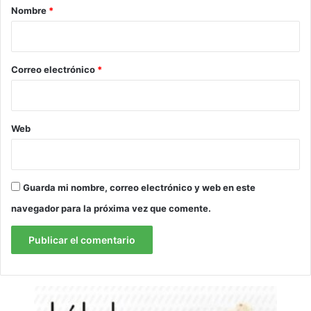
r
Nombre
*
i
o
*
Correo electrónico
*
Web
Guarda mi nombre, correo electrónico y web en este
navegador para la próxima vez que comente.