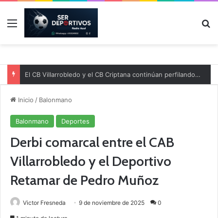
Menú
B
El CB Villarrobledo y el CB Criptana continúan perfilando sus plantillas
Inicio
/
Balonmano
Balonmano
Deportes
Derbi comarcal entre el CAB
Villarrobledo y el Deportivo
Retamar de Pedro Muñoz
Victor Fresneda
9 de noviembre de 2025
0