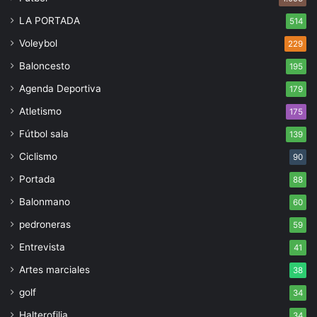
LA PORTADA
514
Voleybol
229
Baloncesto
195
Agenda Deportiva
179
Atletismo
175
Fútbol sala
139
Ciclismo
90
Portada
88
Balonmano
60
pedroneras
59
Entrevista
41
Artes marciales
38
golf
34
Halterofilia
34