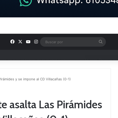
Facebook
X
YouTube
Instagram
Buscar
por
irámides y se impone al CD Villacañas (0-1)
e asalta Las Pirámides