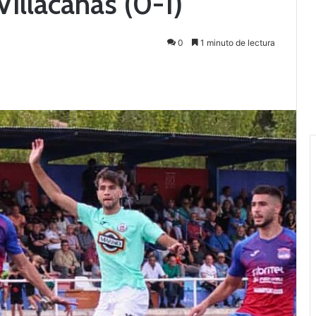
illacañas (0-1)
0
1 minuto de lectura