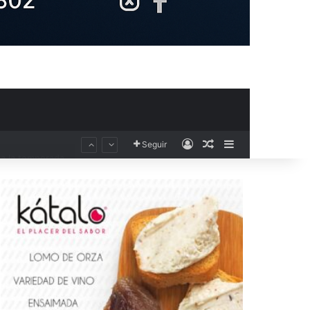
Acceso
Publicación al aza
Barra lateral
El Club Voleibol Kiele Socuéllamos anuncia el fichaje de la central norteamericana Morgan Thurlow para la temporada 2026/2027
Seguir