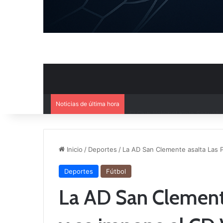
Noticias de última hora
Inicio
/
Deportes
/
La AD San Clemente asalta Las P
Deportes
Fútbol
La AD San Clement