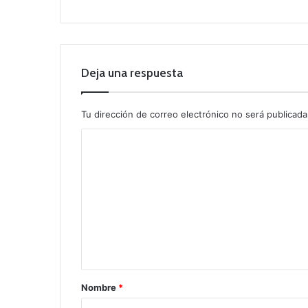
Deja una respuesta
Tu dirección de correo electrónico no será publicada
C
o
m
e
n
t
a
r
Nombre
*
i