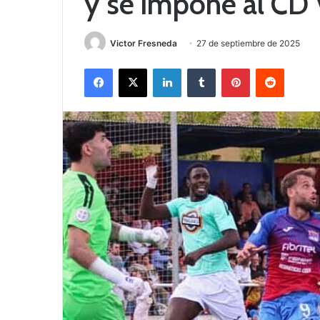
y se impone al CD V
Victor Fresneda
27 de septiembre de 2025
Facebook
X
LinkedIn
Tumblr
Pinterest
Reddit