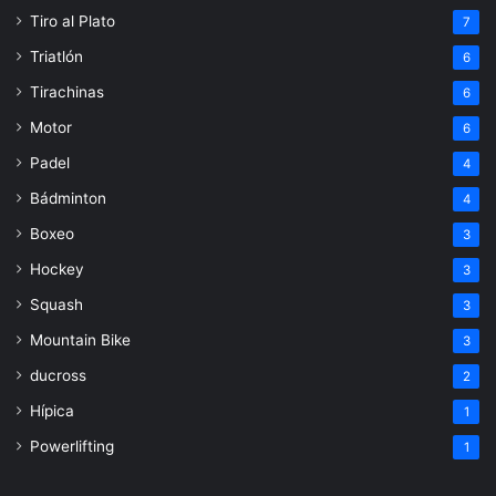
Tiro al Plato
7
Triatlón
6
Tirachinas
6
Motor
6
Padel
4
Bádminton
4
Boxeo
3
Hockey
3
Squash
3
Mountain Bike
3
ducross
2
Hípica
1
Powerlifting
1