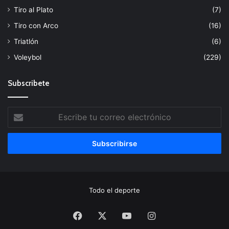
Tiro al Plato
(7)
Tiro con Arco
(16)
Triatlón
(6)
Voleybol
(229)
Subscribete
Escribe
tu
correo
electrónico
Todo el deporte
Facebook
X
YouTube
Instagram