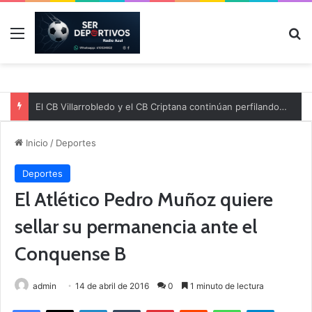
Menú
B
El CB Villarrobledo y el CB Criptana continúan perfilando sus plantillas
Inicio
/
Deportes
Deportes
El Atlético Pedro Muñoz quiere
sellar su permanencia ante el
Conquense B
admin
14 de abril de 2016
0
1 minuto de lectura
Facebook
X
LinkedIn
Tumblr
Pinterest
Reddit
WhatsApp
Telegram