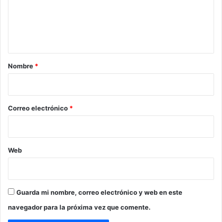
e
n
t
a
r
Nombre
*
i
o
*
Correo electrónico
*
Web
Guarda mi nombre, correo electrónico y web en este
navegador para la próxima vez que comente.