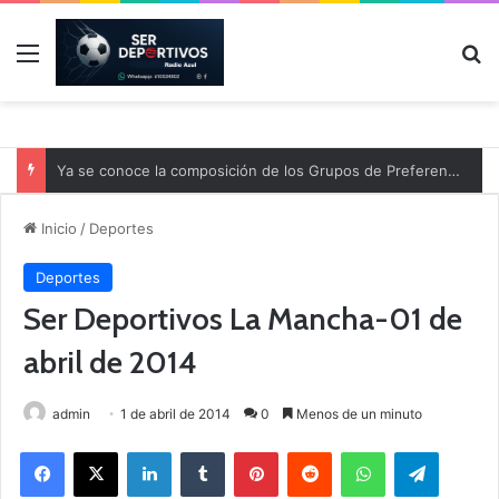
Menú
B
Ya se conoce la composición de los Grupos de Preferente y el calendario
Inicio
/
Deportes
Deportes
Ser Deportivos La Mancha-01 de
abril de 2014
admin
1 de abril de 2014
0
Menos de un minuto
Facebook
X
LinkedIn
Tumblr
Pinterest
Reddit
WhatsApp
Telegram