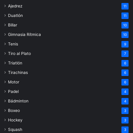
Ajedrez
11
Duatlón
11
Billar
10
Gimnasia Rítmica
10
Tenis
9
Tiro al Plato
7
Triatlón
6
Tirachinas
6
Motor
6
Padel
4
Bádminton
4
Boxeo
3
Hockey
3
Squash
3