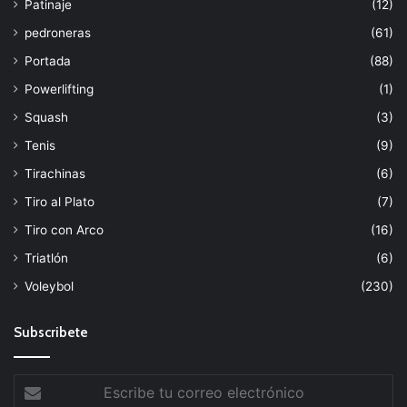
Patinaje
(12)
pedroneras
(61)
Portada
(88)
Powerlifting
(1)
Squash
(3)
Tenis
(9)
Tirachinas
(6)
Tiro al Plato
(7)
Tiro con Arco
(16)
Triatlón
(6)
Voleybol
(230)
Subscribete
Escribe
tu