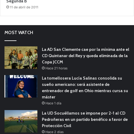
Segunda B
11 de abril de 2011
MOST WATCH
La AD San Clemente cae por la mínima ante el
CD Quintanar del Rey y queda eliminada de la
Copa JCCM
Hace 21 horas
La tomellosera Lucía Salinas consolida su
sueño americano: será asistente de
entrenador de golf en Ohio mientras cursa su
máster
Hace 1 día
La UD Socuéllamos se impone por 2-1 al CD
Pedroñeras en un partido benéfico a favor de
Protección Civil
Hace 2 días