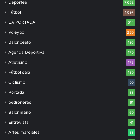
Deportes
7.682
Fútbol
1.097
LA PORTADA
514
Voleybol
230
Baloncesto
195
Agenda Deportiva
179
Atletismo
175
Fútbol sala
139
Ciclismo
90
Portada
88
pedroneras
61
Balonmano
60
Entrevista
41
Artes marciales
38