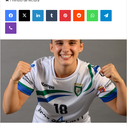
1 minuto de lectura
Facebook
X
LinkedIn
Tumblr
Pinterest
Reddit
WhatsApp
Telegram
Viber