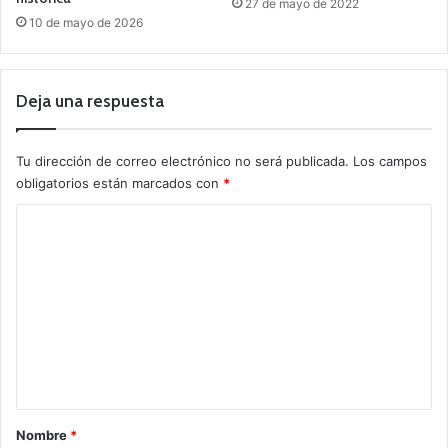
27 de mayo de 2022
10 de mayo de 2026
Deja una respuesta
Tu dirección de correo electrónico no será publicada.
Los campos
obligatorios están marcados con
*
C
o
m
e
n
t
a
r
Nombre
*