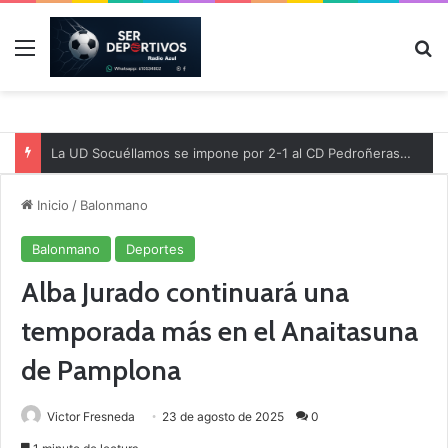
Menú
B
La UD Socuéllamos se impone por 2-1 al CD Pedroñeras en un partido benéfico a favor de Protección Civil
Inicio
/
Balonmano
Balonmano
Deportes
Alba Jurado continuará una
temporada más en el Anaitasuna
de Pamplona
Victor Fresneda
23 de agosto de 2025
0