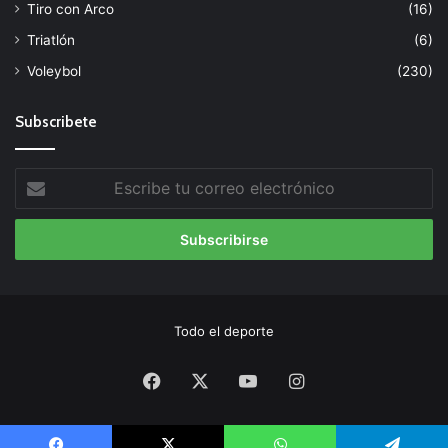
Tiro con Arco
(16)
Triatlón
(6)
Voleybol
(230)
Subscribete
Escribe
tu
correo
electrónico
Todo el deporte
Facebook
X
YouTube
Instagram