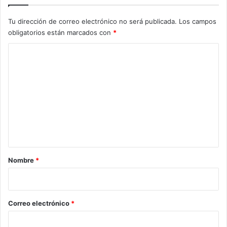
Tu dirección de correo electrónico no será publicada.
Los campos
obligatorios están marcados con
*
C
o
m
e
n
t
a
r
Nombre
*
i
o
*
Correo electrónico
*