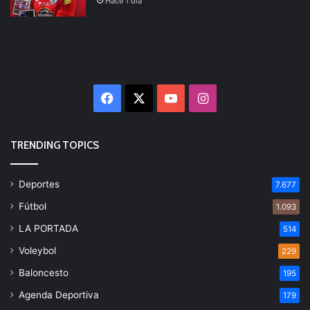
Hace 1 día
Facebook
X
YouTube
Instagram
TRENDING TOPICS
Deportes
7.677
Fútbol
1.093
LA PORTADA
514
Voleybol
229
Baloncesto
195
Agenda Deportiva
179