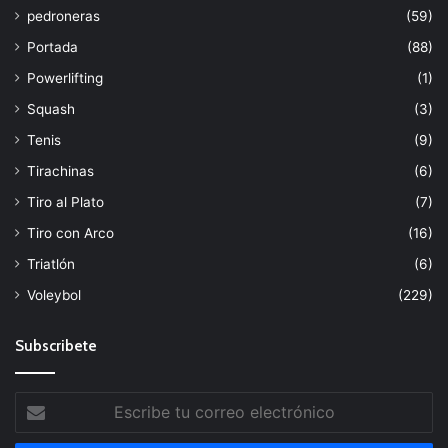
pedroneras
(59)
Portada
(88)
Powerlifting
(1)
Squash
(3)
Tenis
(9)
Tirachinas
(6)
Tiro al Plato
(7)
Tiro con Arco
(16)
Triatlón
(6)
Voleybol
(229)
Subscribete
Escribe
tu
correo