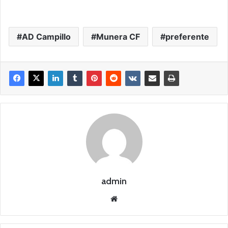
AD Campillo
Munera CF
preferente
admin
Siti
o
we