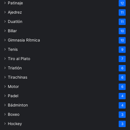
Patinaje
12
Ajedrez
11
Duatlón
11
Billar
10
Gimnasia Rítmica
10
Tenis
9
Tiro al Plato
7
Triatlón
6
Tirachinas
6
Motor
6
Padel
4
Bádminton
4
Boxeo
3
Hockey
3