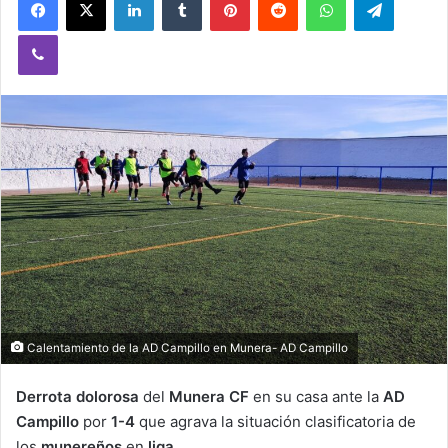
Viber
Calentamiento de la AD Campillo en Munera- AD Campillo
Derrota dolorosa
del
Munera CF
en su casa ante la
AD
Campillo
por
1-4
que agrava la situación clasificatoria de
los
munereños
en
liga.