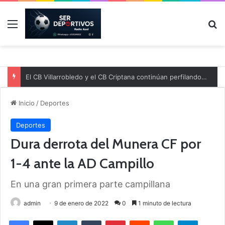
Menú
B
El CB Villarrobledo y el CB Criptana continúan perfilando sus plantillas
Inicio
/
Deportes
Deportes
Dura derrota del Munera CF por
1-4 ante la AD Campillo
En una gran primera parte campillana
admin
9 de enero de 2022
0
1 minuto de lectura
Facebook
X
LinkedIn
Tumblr
Pinterest
Reddit
WhatsApp
Telegram