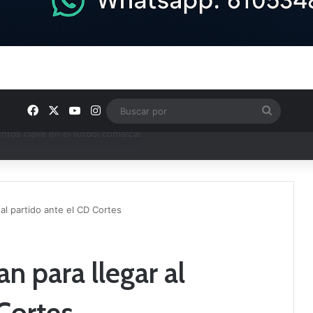
Facebook
X
YouTube
Instagram
Buscar
por
ptana continúan perfilando sus plantillas
r al partido ante el CD Cortes
an para llegar al
 Cortes