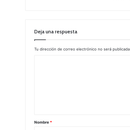
Deja una respuesta
Tu dirección de correo electrónico no será publicada
C
o
m
e
n
t
a
r
Nombre
*
i