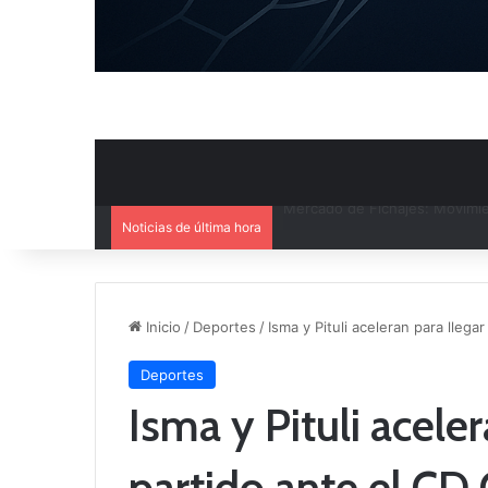
Noticias de última hora
El CB Villarrobledo y el CB Cri
Inicio
/
Deportes
/
Isma y Pituli aceleran para llega
Deportes
Isma y Pituli aceler
partido ante el CD