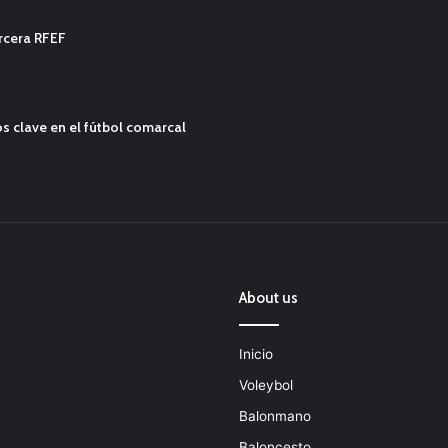
ercera RFEF
s clave en el fútbol comarcal
About us
Inicio
Voleybol
Balonmano
Baloncesto