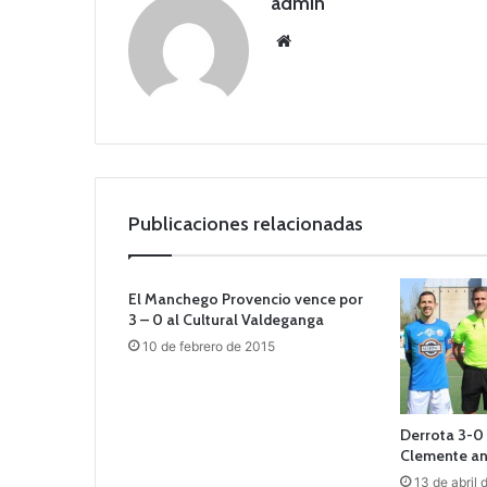
admin
Siti
o
we
b
Publicaciones relacionadas
El Manchego Provencio vence por
3 – 0 al Cultural Valdeganga
10 de febrero de 2015
Derrota 3-0 
Clemente ant
13 de abril