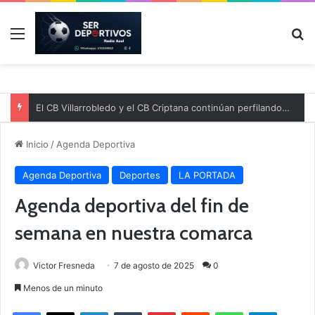
Menú
B
El CB Villarrobledo y el CB Criptana continúan perfilando sus plantillas
Inicio
/
Agenda Deportiva
Agenda Deportiva
Deportes
LA PORTADA
Agenda deportiva del fin de
semana en nuestra comarca
Victor Fresneda
7 de agosto de 2025
0
Menos de un minuto
Facebook
X
LinkedIn
Tumblr
Pinterest
Reddit
WhatsApp
Telegram