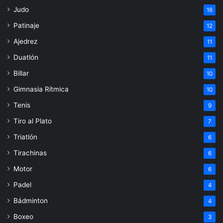
Judo
16
Patinaje
12
Ajedrez
11
Duatlón
11
Billar
10
Gimnasia Rítmica
10
Tenis
9
Tiro al Plato
7
Triatlón
6
Tirachinas
6
Motor
6
Padel
4
Bádminton
4
Boxeo
3