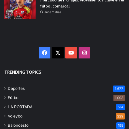
fútbol comarcal
Hace 2 días
Facebook
X
YouTube
Instagram
TRENDING TOPICS
Deportes
7.677
Fútbol
1.093
LA PORTADA
514
Voleybol
229
Baloncesto
195