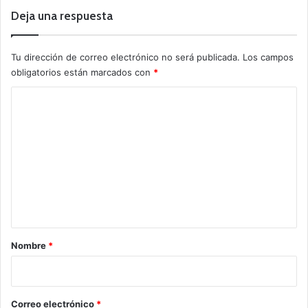
Deja una respuesta
Tu dirección de correo electrónico no será publicada.
Los campos
obligatorios están marcados con
*
C
o
m
e
n
t
a
r
Nombre
*
i
o
*
Correo electrónico
*