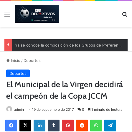
Menú
B
Ya se conoce la composición de los Grupos de Preferente y el calendario
Inicio
/
Deportes
Deportes
El Municipal de la Virgen decidirá
el campeón de la Copa JCCM
admin
19 de septiembre de 2017
0
1 minuto de lectura
Facebook
X
LinkedIn
Tumblr
Pinterest
Reddit
WhatsApp
Telegram