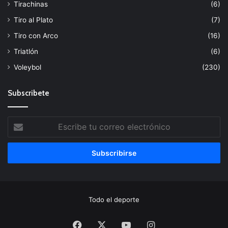
Tirachinas
(6)
Tiro al Plato
(7)
Tiro con Arco
(16)
Triatlón
(6)
Voleybol
(230)
Subscribete
Escribe
tu
correo
electrónico
Todo el deporte
Facebook
X
YouTube
Instagram