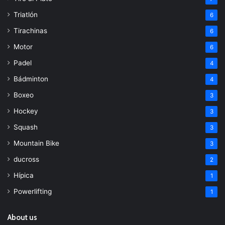
Triatlón
6
Tirachinas
6
Motor
6
Padel
4
Bádminton
4
Boxeo
3
Hockey
3
Squash
3
Mountain Bike
3
ducross
2
Hípica
1
Powerlifting
1
About us