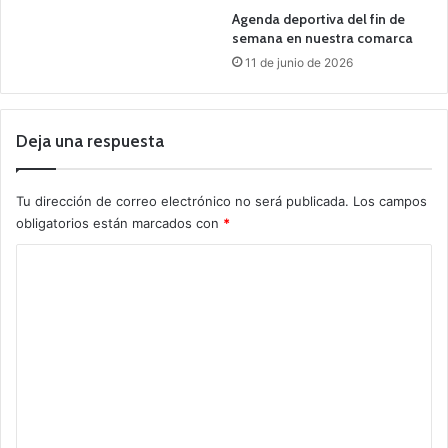
Agenda deportiva del fin de
semana en nuestra comarca
11 de junio de 2026
Deja una respuesta
Tu dirección de correo electrónico no será publicada.
Los campos
obligatorios están marcados con
*
C
o
m
e
n
t
a