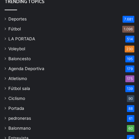
TRENDING TOPICS
Deportes
7.681
Fútbol
1.096
LA PORTADA
514
Voleybol
230
Baloncesto
195
Agenda Deportiva
179
Atletismo
175
Fútbol sala
139
Ciclismo
90
Portada
88
pedroneras
61
Balonmano
60
Entrevista
41