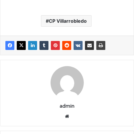
CP Villarrobledo
admin
Siti
o
we