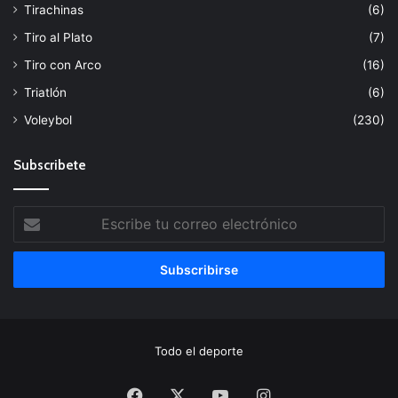
Tirachinas
(6)
Tiro al Plato
(7)
Tiro con Arco
(16)
Triatlón
(6)
Voleybol
(230)
Subscribete
Escribe
tu
correo
electrónico
Todo el deporte
Facebook
X
YouTube
Instagram