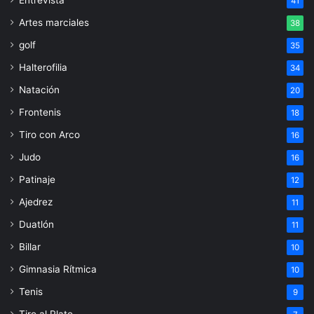
41
Artes marciales
38
golf
35
Halterofilia
34
Natación
20
Frontenis
18
Tiro con Arco
16
Judo
16
Patinaje
12
Ajedrez
11
Duatlón
11
Billar
10
Gimnasia Rítmica
10
Tenis
9
Tiro al Plato