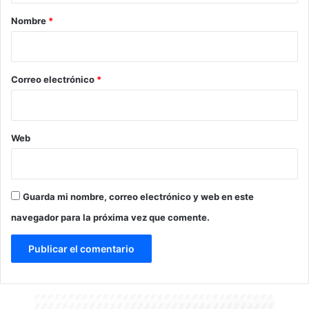
r
Nombre
*
i
o
*
Correo electrónico
*
Web
Guarda mi nombre, correo electrónico y web en este
navegador para la próxima vez que comente.