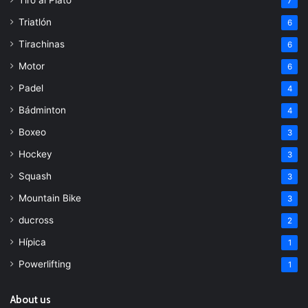
7
Triatlón
6
Tirachinas
6
Motor
6
Padel
4
Bádminton
4
Boxeo
3
Hockey
3
Squash
3
Mountain Bike
3
ducross
2
Hípica
1
Powerlifting
1
About us