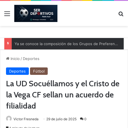
Menú
B
Ya se conoce la composición de los Grupos de Preferente y el calendario
Inicio
/
Deportes
Deportes
Fútbol
La UD Socuéllamos y el Cristo de
la Vega CF sellan un acuerdo de
filialidad
Victor Fresneda
29 de julio de 2025
0