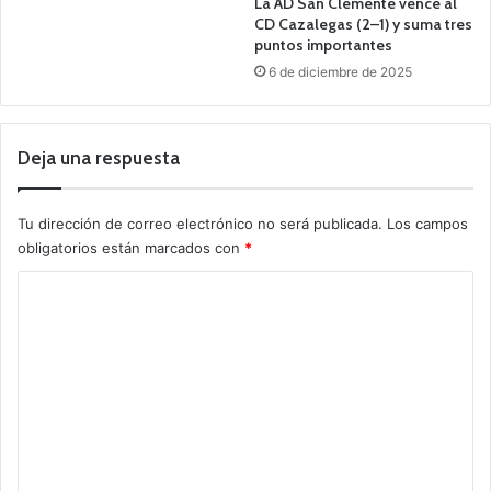
La AD San Clemente vence al
CD Cazalegas (2–1) y suma tres
puntos importantes
6 de diciembre de 2025
Deja una respuesta
Tu dirección de correo electrónico no será publicada.
Los campos
obligatorios están marcados con
*
C
o
m
e
n
t
a