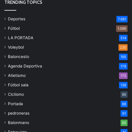
TRENDING TOPICS
Deportes
7.681
Fútbol
1.096
LA PORTADA
514
Voleybol
230
Baloncesto
195
Agenda Deportiva
179
Atletismo
175
Fútbol sala
139
Ciclismo
90
Portada
88
pedroneras
61
Balonmano
60
Entrevista