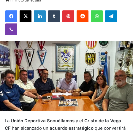
1 minuto de lectura
Facebook
X
LinkedIn
Tumblr
Pinterest
Reddit
WhatsApp
Telegram
Viber
La
Unión Deportiva Socuéllamos
y el
Cristo de la Vega
CF
han alcanzado un
acuerdo estratégico
que convertirá