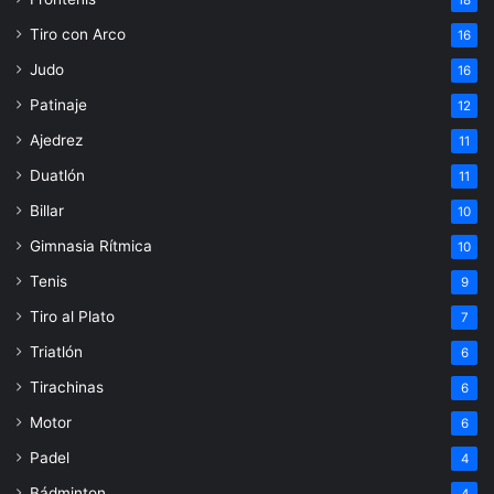
18
Tiro con Arco
16
Judo
16
Patinaje
12
Ajedrez
11
Duatlón
11
Billar
10
Gimnasia Rítmica
10
Tenis
9
Tiro al Plato
7
Triatlón
6
Tirachinas
6
Motor
6
Padel
4
Bádminton