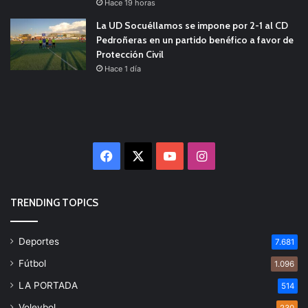
Hace 19 horas
La UD Socuéllamos se impone por 2-1 al CD
Pedroñeras en un partido benéfico a favor de
Protección Civil
Hace 1 día
Facebook
X
YouTube
Instagram
TRENDING TOPICS
Deportes
7.681
Fútbol
1.096
LA PORTADA
514
Voleybol