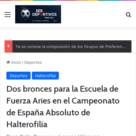
Menú
B
Ya se conoce la composición de los Grupos de Preferente y el calendario
Inicio
/
Deportes
Deportes
Halterofilia
Dos bronces para la Escuela de
Fuerza Aries en el Campeonato
de España Absoluto de
Halterofilia