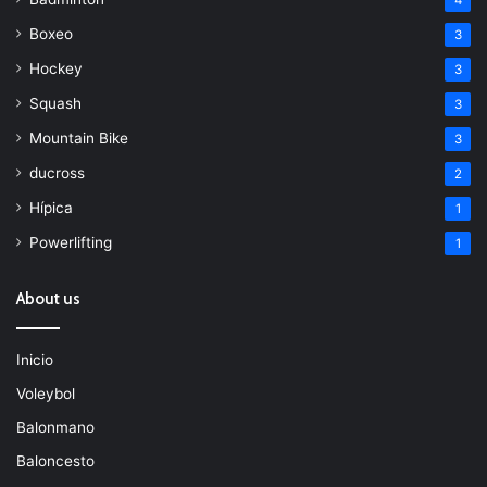
4
Boxeo
3
Hockey
3
Squash
3
Mountain Bike
3
ducross
2
Hípica
1
Powerlifting
1
About us
Inicio
Voleybol
Balonmano
Baloncesto