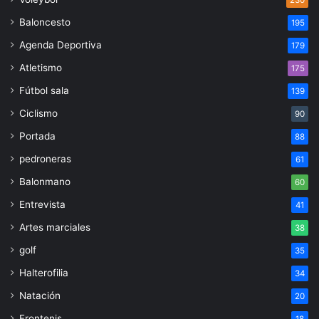
230
Baloncesto
195
Agenda Deportiva
179
Atletismo
175
Fútbol sala
139
Ciclismo
90
Portada
88
pedroneras
61
Balonmano
60
Entrevista
41
Artes marciales
38
golf
35
Halterofilia
34
Natación
20
Frontenis