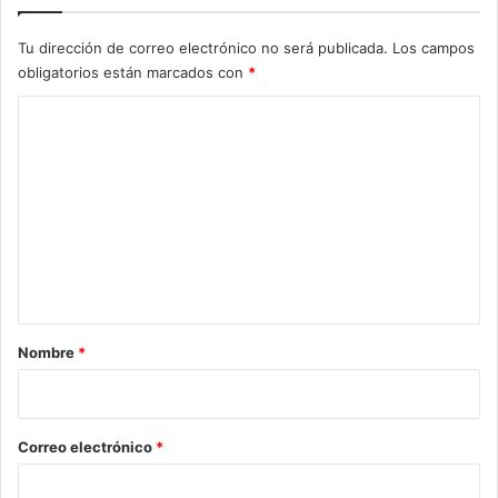
Tu dirección de correo electrónico no será publicada.
Los campos
obligatorios están marcados con
*
C
o
m
e
n
t
a
r
Nombre
*
i
o
*
Correo electrónico
*