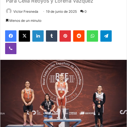
Para Celia Reoyos y Lorena Vázquez
Victor Fresneda
19 de junio de 2025
0
Menos de un minuto
Facebook
X
LinkedIn
Tumblr
Pinterest
Reddit
WhatsApp
Telegram
Viber