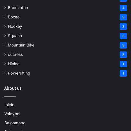
Bádminton
4
Boxeo
3
Hockey
3
Squash
3
Mountain Bike
3
ducross
2
Hípica
1
Powerlifting
1
About us
Inicio
Voleybol
Balonmano