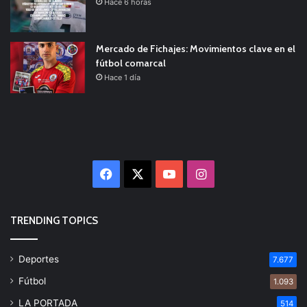
Hace 6 horas
Mercado de Fichajes: Movimientos clave en el
fútbol comarcal
Hace 1 día
Facebook
X
YouTube
Instagram
TRENDING TOPICS
Deportes
7.677
Fútbol
1.093
LA PORTADA
514