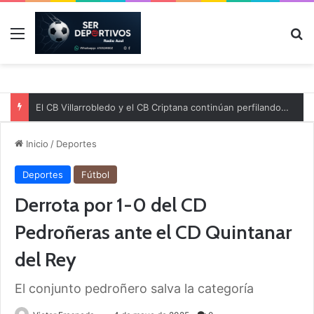
Menú
B
El CB Villarrobledo y el CB Criptana continúan perfilando sus plantillas
Inicio
/
Deportes
Deportes
Fútbol
Derrota por 1-0 del CD
Pedroñeras ante el CD Quintanar
del Rey
El conjunto pedroñero salva la categoría