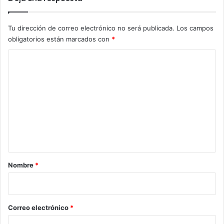
Tu dirección de correo electrónico no será publicada.
Los campos
obligatorios están marcados con
*
C
o
m
e
n
t
a
r
Nombre
*
i
o
*
Correo electrónico
*