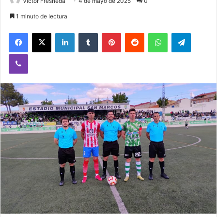
Victor Fresneda
4 de mayo de 2025
0
1 minuto de lectura
Facebook
X
LinkedIn
Tumblr
Pinterest
Reddit
WhatsApp
Telegram
Viber