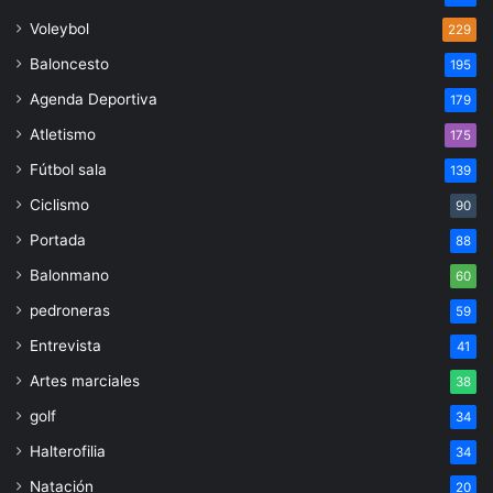
Voleybol
229
Baloncesto
195
Agenda Deportiva
179
Atletismo
175
Fútbol sala
139
Ciclismo
90
Portada
88
Balonmano
60
pedroneras
59
Entrevista
41
Artes marciales
38
golf
34
Halterofilia
34
Natación
20