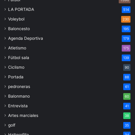
LA PORTADA
514
Voleybol
230
Baloncesto
195
Agenda Deportiva
179
Atletismo
175
Fútbol sala
139
Ciclismo
90
Portada
88
pedroneras
61
Balonmano
60
Entrevista
41
Artes marciales
38
golf
35
Halterofilia
34