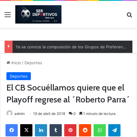
Menú
B
Ya se conoce la composición de los Grupos de Preferente y el calendario
Inicio
/
Deportes
Deportes
El CB Socuéllamos quiere que el
Playoff regrese al ´Roberto Parra´
admin
19 de abril de 2018
0
1 minuto de lectura
Facebook
X
LinkedIn
Tumblr
Pinterest
Reddit
WhatsApp
Telegram