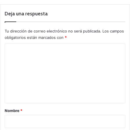
Deja una respuesta
Tu dirección de correo electrónico no será publicada.
Los campos
obligatorios están marcados con
*
C
o
m
e
n
t
a
r
Nombre
*
i
o