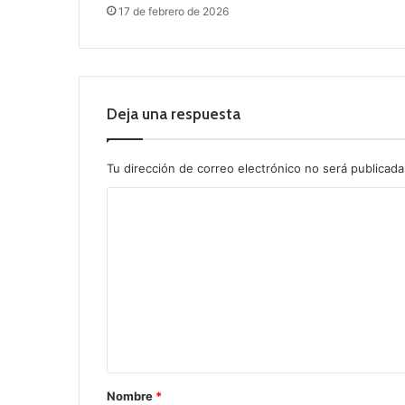
17 de febrero de 2026
Deja una respuesta
Tu dirección de correo electrónico no será publicada
C
o
m
e
n
t
a
r
Nombre
*