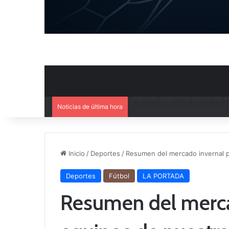
Noticias de última hora
Ya se conoce el calendario d
Inicio
/
Deportes
/
Resumen del mercado invernal p
Deportes
Fútbol
LA PORTADA
Resumen del merca