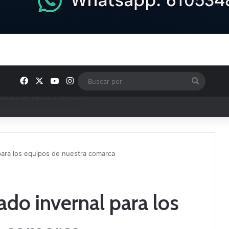
Facebook
X
YouTube
Instagram
Buscar
por
e Tercera RFEF
ara los equipos de nuestra comarca
do invernal para los