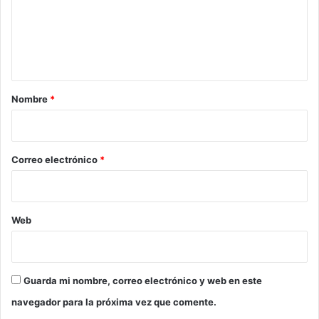
e
n
t
a
r
Nombre
*
i
o
*
Correo electrónico
*
Web
Guarda mi nombre, correo electrónico y web en este
navegador para la próxima vez que comente.