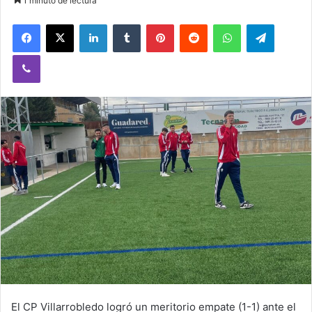
1 minuto de lectura
Facebook
X
LinkedIn
Tumblr
Pinterest
Reddit
WhatsApp
Telegram
Viber
El CP Villarrobledo logró un meritorio empate (1-1) ante el