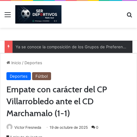
Menú
B
Ya se conoce la composición de los Grupos de Preferente y el calendario
Inicio
/
Deportes
Deportes
Fútbol
Empate con carácter del CP
Villarrobledo ante el CD
Marchamalo (1-1)
Victor Fresneda
19 de octubre de 2025
0