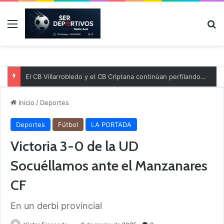
Menú
B
El CB Villarrobledo y el CB Criptana continúan perfilando sus plantillas
Inicio
/
Deportes
Deportes
Fútbol
LA PORTADA
Victoria 3-0 de la UD
Socuéllamos ante el Manzanares
CF
En un derbi provincial