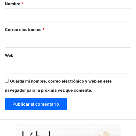
r
Nombre
*
i
o
*
Correo electrónico
*
Web
Guarda mi nombre, correo electrónico y web en este
navegador para la próxima vez que comente.