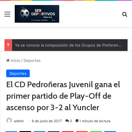
Menú
B
Ya se conoce la composición de los Grupos de Preferente y el calendario
Inicio
/
Deportes
Deportes
El CD Pedroñeras Juvenil gana el
primer partido de Play-Off de
ascenso por 3-2 al Yuncler
admin
6 de junio de 2017
0
1 minuto de lectura
Facebook
X
LinkedIn
Tumblr
Pinterest
Reddit
WhatsApp
Telegram