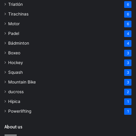
Triatlón
6
Tirachinas
6
Motor
6
Padel
4
Bádminton
4
Boxeo
3
Hockey
3
Squash
3
Mountain Bike
3
ducross
2
Hípica
1
Powerlifting
1
About us