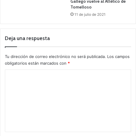
Gallego vuelve al Atlético de
Tomelloso
11 de julio de 2021
Deja una respuesta
Tu dirección de correo electrónico no será publicada.
Los campos
obligatorios están marcados con
*
C
o
m
e
n
t
a