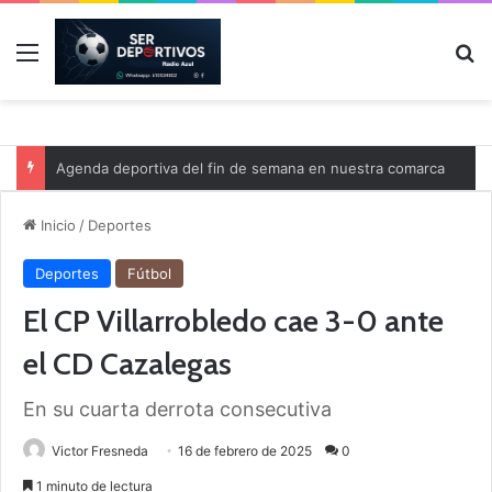
Menú
B
Agenda deportiva del fin de semana en nuestra comarca
Inicio
/
Deportes
Deportes
Fútbol
El CP Villarrobledo cae 3-0 ante
el CD Cazalegas
En su cuarta derrota consecutiva
Victor Fresneda
16 de febrero de 2025
0
1 minuto de lectura