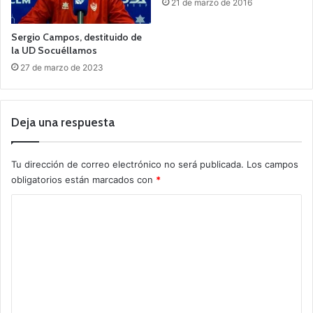
21 de marzo de 2016
Sergio Campos, destituido de
la UD Socuéllamos
27 de marzo de 2023
Deja una respuesta
Tu dirección de correo electrónico no será publicada.
Los campos
obligatorios están marcados con
*
C
o
m
e
n
t