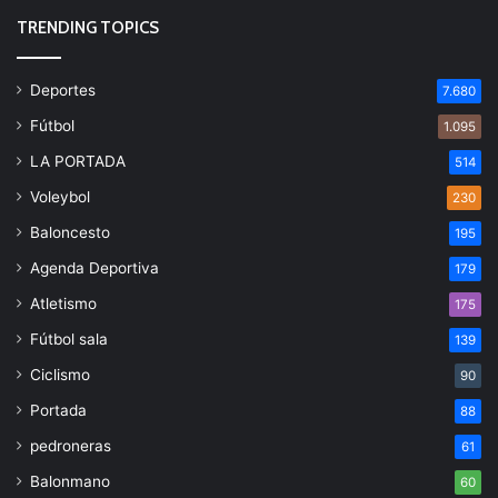
TRENDING TOPICS
Deportes
7.680
Fútbol
1.095
LA PORTADA
514
Voleybol
230
Baloncesto
195
Agenda Deportiva
179
Atletismo
175
Fútbol sala
139
Ciclismo
90
Portada
88
pedroneras
61
Balonmano
60