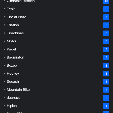
Gimnasia Rítmica
10
Tenis
9
Tiro al Plato
7
Triatlón
6
Tirachinas
6
Motor
6
Padel
4
Bádminton
4
Boxeo
3
Hockey
3
Squash
3
Mountain Bike
3
ducross
2
Hípica
1