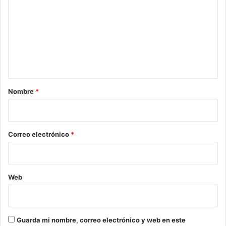
m
e
n
t
a
r
Nombre
*
i
o
*
Correo electrónico
*
Web
Guarda mi nombre, correo electrónico y web en este