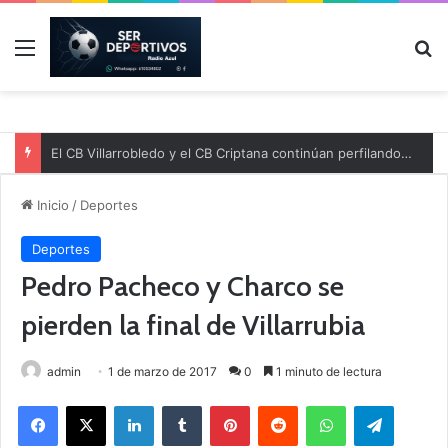
Menú
B
El CB Villarrobledo y el CB Criptana continúan perfilando sus plantillas
Inicio
/
Deportes
Deportes
Pedro Pacheco y Charco se
pierden la final de Villarrubia
admin
1 de marzo de 2017
0
1 minuto de lectura
Facebook
X
LinkedIn
Tumblr
Pinterest
Reddit
WhatsApp
Telegram