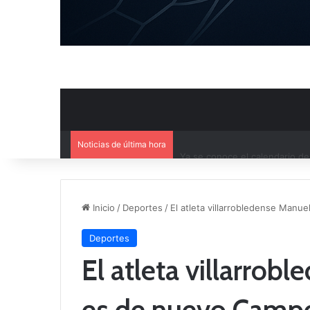
Noticias de última hora
Ya se conoce el calendario d
Inicio
/
Deportes
/
El atleta villarrobledense Man
Deportes
El atleta villarrob
es de nuevo Camp