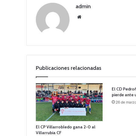
admin
Siti
o
we
b
Publicaciones relacionadas
El CD Pedro
pierde ante 
26 de marz
El CP Villarrobledo gana 2-0 al
Villarrubia CF