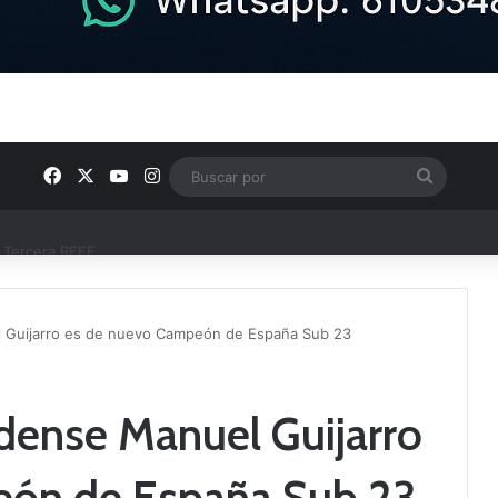
Facebook
X
YouTube
Instagram
Buscar
por
e Tercera RFEF
uel Guijarro es de nuevo Campeón de España Sub 23
ledense Manuel Guijarro
eón de España Sub 23