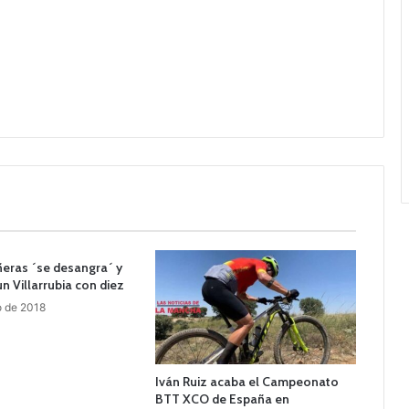
ñeras ´se desangra´ y
un Villarrubia con diez
o de 2018
Iván Ruiz acaba el Campeonato
BTT XCO de España en