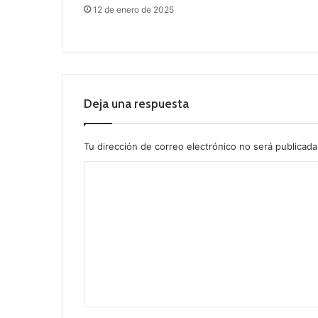
12 de enero de 2025
Deja una respuesta
Tu dirección de correo electrónico no será publicada
C
o
m
e
n
t
a