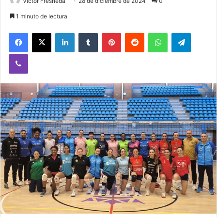
Victor Fresneda
28 de diciembre de 2024
0
1 minuto de lectura
Facebook
X
LinkedIn
Tumblr
Pinterest
Reddit
WhatsApp
Telegram
Viber