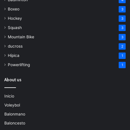
Boxeo
3
Hockey
3
Squash
3
Mountain Bike
3
ducross
2
Hípica
1
Powerlifting
1
About us
Inicio
Voleybol
Balonmano
Baloncesto