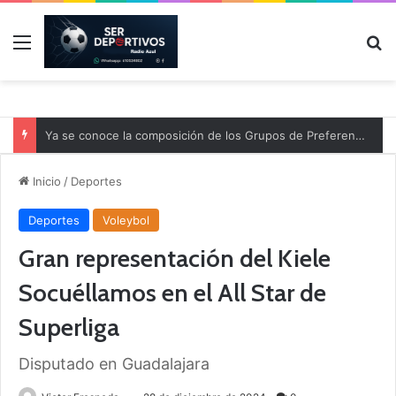
Menú
B
Ya se conoce la composición de los Grupos de Preferente y el calendario
Inicio
/
Deportes
Deportes
Voleybol
Gran representación del Kiele
Socuéllamos en el All Star de
Superliga
Disputado en Guadalajara