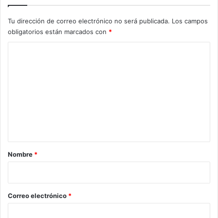
Tu dirección de correo electrónico no será publicada.
Los campos
obligatorios están marcados con
*
C
o
m
e
n
t
a
r
Nombre
*
i
o
*
Correo electrónico
*