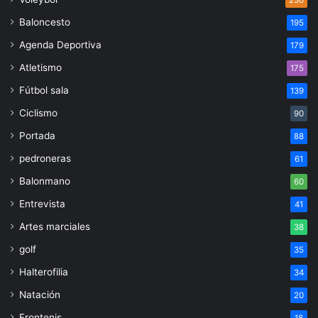
Baloncesto
195
Agenda Deportiva
179
Atletismo
175
Fútbol sala
139
Ciclismo
90
Portada
88
pedroneras
61
Balonmano
60
Entrevista
41
Artes marciales
38
golf
35
Halterofilia
34
Natación
20
Frontenis
18