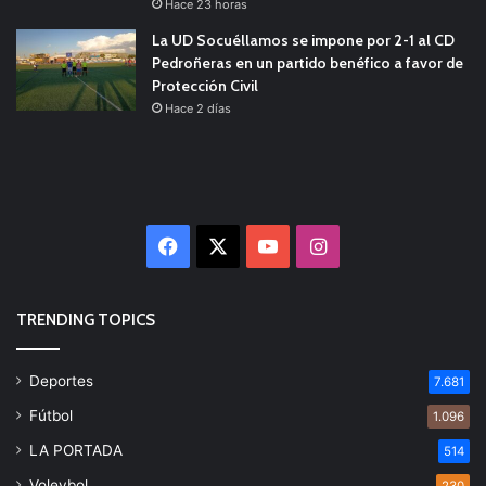
Hace 23 horas
La UD Socuéllamos se impone por 2-1 al CD
Pedroñeras en un partido benéfico a favor de
Protección Civil
Hace 2 días
Facebook
X
YouTube
Instagram
TRENDING TOPICS
Deportes
7.681
Fútbol
1.096
LA PORTADA
514
Voleybol
230