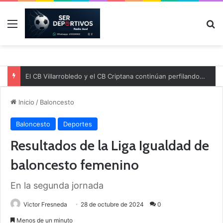
Menú
B
El CB Villarrobledo y el CB Criptana continúan perfilando sus plantillas
Inicio
/
Baloncesto
Baloncesto
Deportes
Resultados de la Liga Igualdad de
baloncesto femenino
En la segunda jornada
Victor Fresneda
28 de octubre de 2024
0
Menos de un minuto