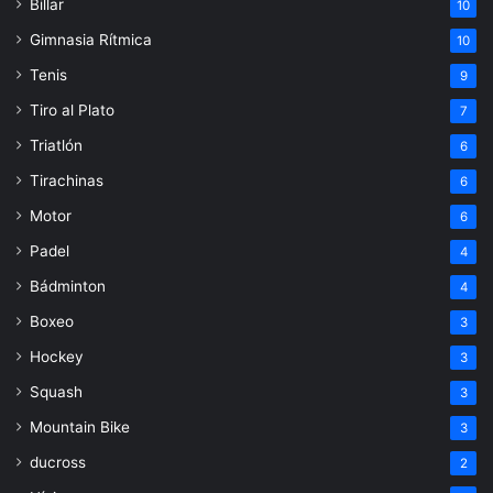
Billar
10
Gimnasia Rítmica
10
Tenis
9
Tiro al Plato
7
Triatlón
6
Tirachinas
6
Motor
6
Padel
4
Bádminton
4
Boxeo
3
Hockey
3
Squash
3
Mountain Bike
3
ducross
2