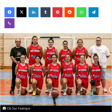
Facebook
X
LinkedIn
Tumblr
Pinterest
Reddit
WhatsApp
Telegram
Viber
CB Don Fadrique