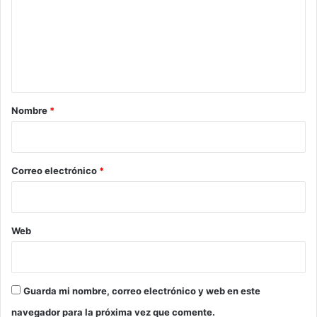
m
e
n
t
a
r
Nombre
*
i
o
*
Correo electrónico
*
Web
Guarda mi nombre, correo electrónico y web en este
navegador para la próxima vez que comente.