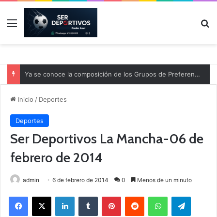
Menú
B
Ya se conoce la composición de los Grupos de Preferente y el calendario
Inicio
/
Deportes
Deportes
Ser Deportivos La Mancha-06 de
febrero de 2014
admin
6 de febrero de 2014
0
Menos de un minuto
Facebook
X
LinkedIn
Tumblr
Pinterest
Reddit
WhatsApp
Telegram