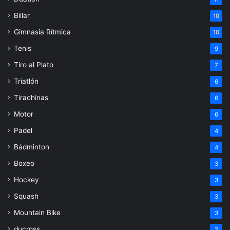
Billar
10
Gimnasia Rítmica
10
Tenis
9
Tiro al Plato
7
Triatlón
6
Tirachinas
6
Motor
6
Padel
4
Bádminton
4
Boxeo
3
Hockey
3
Squash
3
Mountain Bike
3
ducross
2