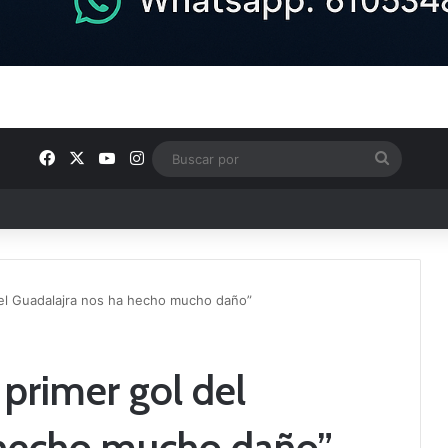
Facebook
X
YouTube
Instagram
Buscar
por
ptana continúan perfilando sus plantillas
 del Guadalajra nos ha hecho mucho daño”
 primer gol del
 hecho mucho daño”