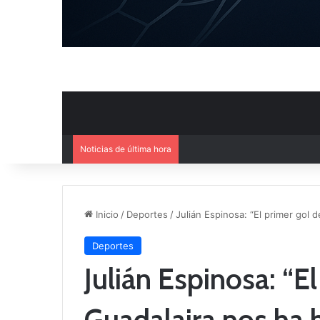
Noticias de última hora
El CB Villarrobledo y el CB Cri
Inicio
/
Deportes
/
Julián Espinosa: “El primer gol
Deportes
Julián Espinosa: “El
Guadalajra nos ha