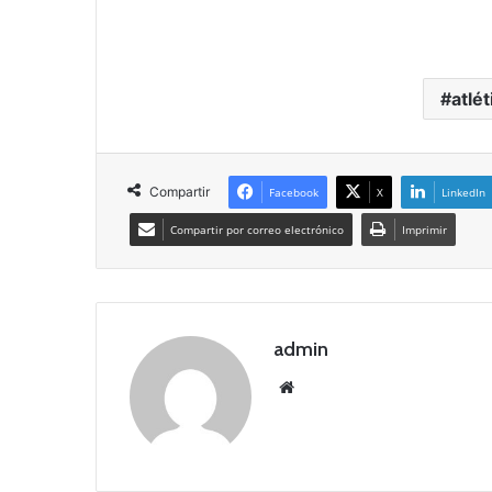
atlé
Compartir
Facebook
X
LinkedIn
Compartir por correo electrónico
Imprimir
admin
Siti
o
we
b