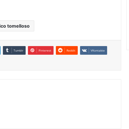
tico tomelloso
Tumblr
Pinterest
Reddit
VKontakte