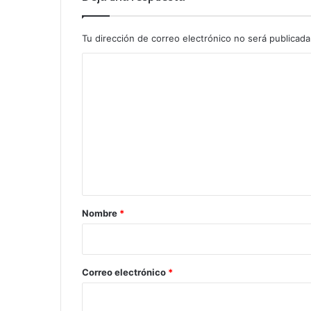
Tu dirección de correo electrónico no será publicada
C
o
m
e
n
t
a
r
Nombre
*
i
o
*
Correo electrónico
*