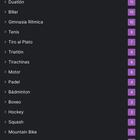
Duatlón
11
Billar
10
Gimnasia Rítmica
10
Tenis
9
Tiro al Plato
7
Triatlón
6
Tirachinas
6
Motor
6
Padel
4
Bádminton
4
Boxeo
3
Hockey
3
Squash
3
Mountain Bike
3