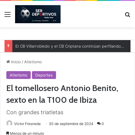
Menú
B
El CB Villarrobledo y el CB Criptana continúan perfilando sus plantillas
Inicio
/
Atletismo
Atletismo
Deportes
El tomellosero Antonio Benito,
sexto en la T100 de Ibiza
Con grandes triatletas
Victor Fresneda
30 de septiembre de 2024
0
Menos de un minuto