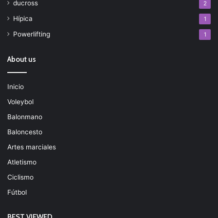
ducross
2
Hípica
1
Powerlifting
1
About us
Inicio
Voleybol
Balonmano
Baloncesto
Artes marciales
Atletismo
Ciclismo
Fútbol
BEST VIEWED