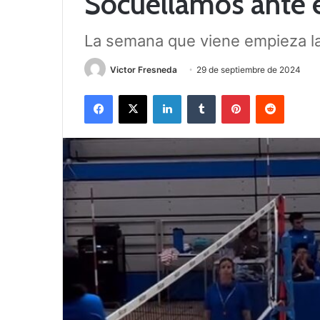
Socuéllamos ante e
La semana que viene empieza la
Victor Fresneda
29 de septiembre de 2024
Facebook
X
LinkedIn
Tumblr
Pinterest
Reddit