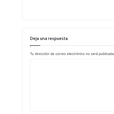
Deja una respuesta
Tu dirección de correo electrónico no será publicada
C
o
m
e
n
t
a