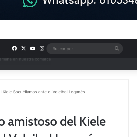
Facebook
X
YouTube
Instagram
Buscar
por
e Tercera RFEF
el Kiele Socuéllamos ante el Voleibol Leganés
mo amistoso del Kiele