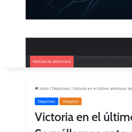
Noticias de última hora
Ya se conoce el calendario d
Inicio
/
Deportes
/
Victoria en el último amistoso d
Deportes
Voleybol
Victoria en el últi