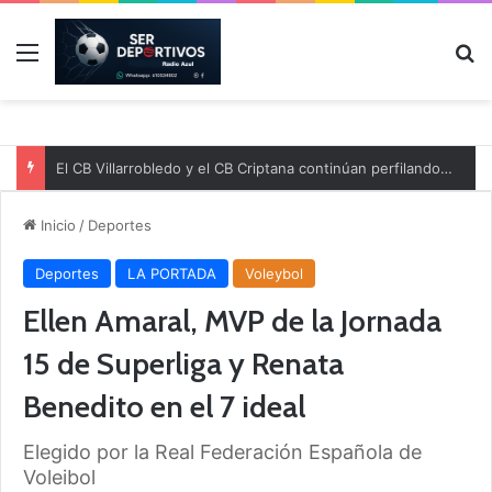
Menú
B
El CB Villarrobledo y el CB Criptana continúan perfilando sus plantillas
Inicio
/
Deportes
Deportes
LA PORTADA
Voleybol
Ellen Amaral, MVP de la Jornada
15 de Superliga y Renata
Benedito en el 7 ideal
Elegido por la Real Federación Española de
Voleibol