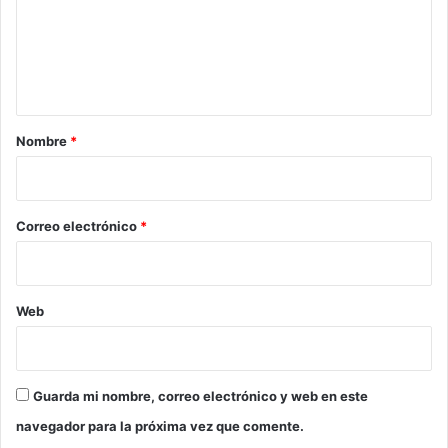
e
n
t
a
r
Nombre
*
i
o
*
Correo electrónico
*
Web
Guarda mi nombre, correo electrónico y web en este
navegador para la próxima vez que comente.