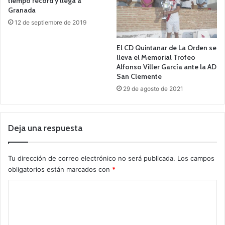
tiempo récord y llega a
Granada
12 de septiembre de 2019
El CD Quintanar de La Orden se
lleva el Memorial Trofeo
Alfonso Viller García ante la AD
San Clemente
29 de agosto de 2021
Deja una respuesta
Tu dirección de correo electrónico no será publicada.
Los campos
obligatorios están marcados con
*
C
o
m