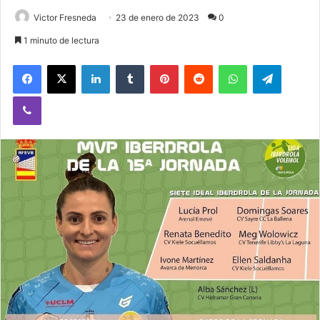
Victor Fresneda
23 de enero de 2023
0
1 minuto de lectura
Facebook
X
LinkedIn
Tumblr
Pinterest
Reddit
WhatsApp
Telegram
Viber