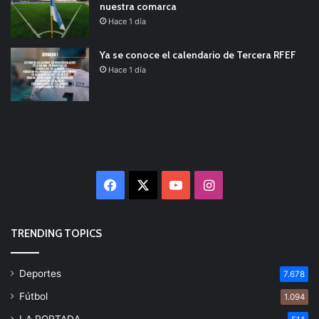
nuestra comarca
Hace 1 día
Ya se conoce el calendario de Tercera RFEF
Hace 1 día
Facebook
X
YouTube
Instagram
TRENDING TOPICS
Deportes
7.678
Fútbol
1.094
LA PORTADA