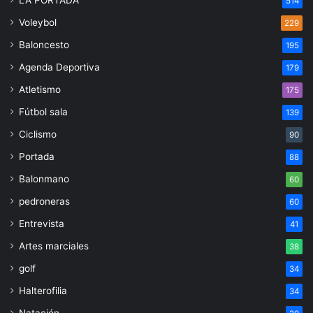
514
Voleybol
229
Baloncesto
195
Agenda Deportiva
179
Atletismo
175
Fútbol sala
139
Ciclismo
90
Portada
88
Balonmano
60
pedroneras
60
Entrevista
41
Artes marciales
38
golf
34
Halterofilia
34
Natación