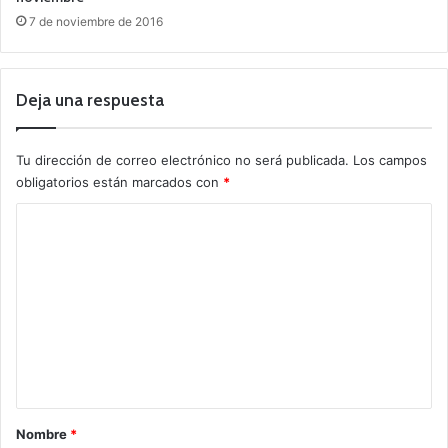
7 de noviembre de 2016
Deja una respuesta
Tu dirección de correo electrónico no será publicada.
Los campos
obligatorios están marcados con
*
C
o
m
e
n
t
a
r
Nombre
*