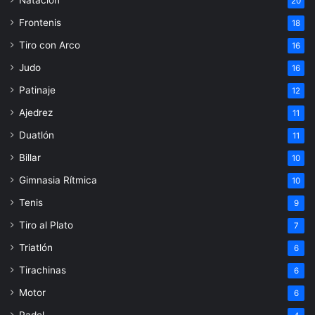
20
Frontenis
18
Tiro con Arco
16
Judo
16
Patinaje
12
Ajedrez
11
Duatlón
11
Billar
10
Gimnasia Rítmica
10
Tenis
9
Tiro al Plato
7
Triatlón
6
Tirachinas
6
Motor
6
Padel