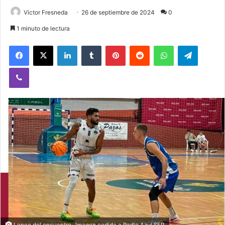
Victor Fresneda
26 de septiembre de 2024
0
1 minuto de lectura
Facebook
X
LinkedIn
Tumblr
Pinterest
Reddit
WhatsApp
Telegram
Viber
Lance del encuentro- Imagen cedida a Radio Azul SER