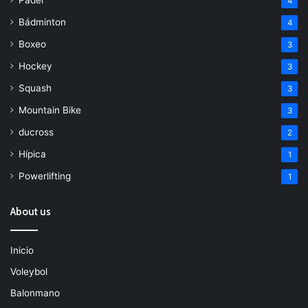
4
Bádminton
4
Boxeo
3
Hockey
3
Squash
3
Mountain Bike
3
ducross
2
Hípica
1
Powerlifting
1
About us
Inicio
Voleybol
Balonmano