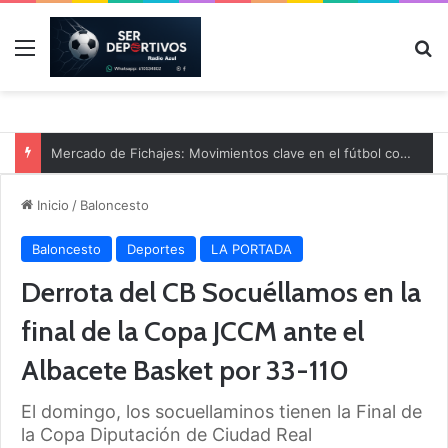
Menú
B
Mercado de Fichajes: Movimientos clave en el fútbol comarcal
Inicio
/
Baloncesto
Baloncesto
Deportes
LA PORTADA
Derrota del CB Socuéllamos en la
final de la Copa JCCM ante el
Albacete Basket por 33-110
El domingo, los socuellaminos tienen la Final de
la Copa Diputación de Ciudad Real