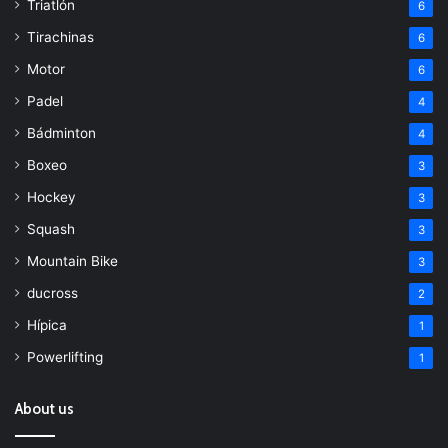
Triatlón
6
Tirachinas
6
Motor
6
Padel
4
Bádminton
4
Boxeo
3
Hockey
3
Squash
3
Mountain Bike
3
ducross
2
Hípica
1
Powerlifting
1
About us