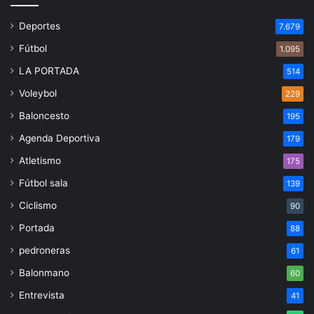
Deportes
7.679
Fútbol
1.095
LA PORTADA
514
Voleybol
229
Baloncesto
195
Agenda Deportiva
179
Atletismo
175
Fútbol sala
139
Ciclismo
90
Portada
88
pedroneras
61
Balonmano
60
Entrevista
41