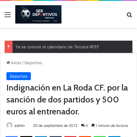
Menú
B
Ya se conoce el calendario de Tercera RFEF
Inicio
/
Deportes
Deportes
Indignación en La Roda CF. por la
sanción de dos partidos y 500
euros al entrenador.
admin
20 de septiembre de 2012
0
1 minuto de lectura
Facebook
X
LinkedIn
Tumblr
Pinterest
Reddit
WhatsApp
Telegram