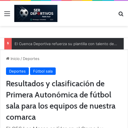
Menú
B
El Cuenca Deportiva refuerza su plantilla con talento de la comarca
Inicio
/
Deportes
Deportes
Fútbol sala
Resultados y clasificación de
Primera Autonómica de fútbol
sala para los equipos de nuestra
comarca