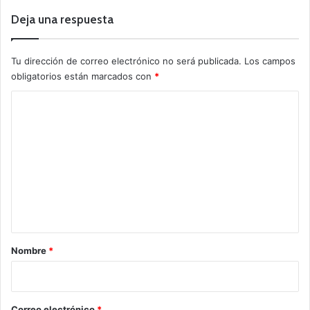
Deja una respuesta
Tu dirección de correo electrónico no será publicada.
Los campos
obligatorios están marcados con
*
C
o
m
e
n
t
a
r
Nombre
*
i
o
*
Correo electrónico
*