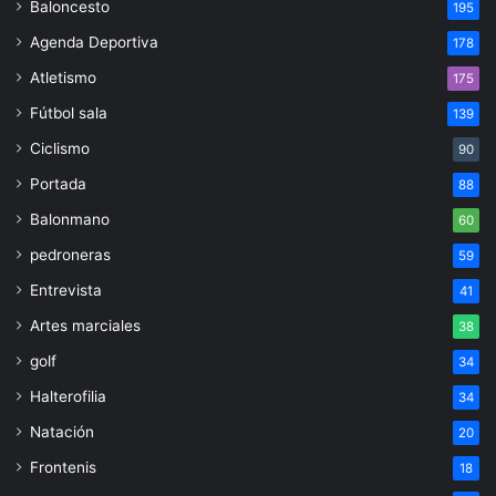
Baloncesto
195
Agenda Deportiva
178
Atletismo
175
Fútbol sala
139
Ciclismo
90
Portada
88
Balonmano
60
pedroneras
59
Entrevista
41
Artes marciales
38
golf
34
Halterofilia
34
Natación
20
Frontenis
18