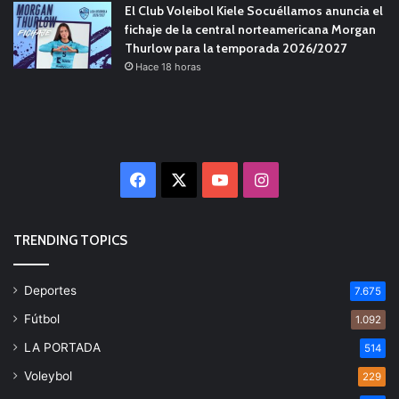
El Club Voleibol Kiele Socuéllamos anuncia el
fichaje de la central norteamericana Morgan
Thurlow para la temporada 2026/2027
Hace 18 horas
Facebook
X
YouTube
Instagram
TRENDING TOPICS
Deportes
7.675
Fútbol
1.092
LA PORTADA
514
Voleybol
229