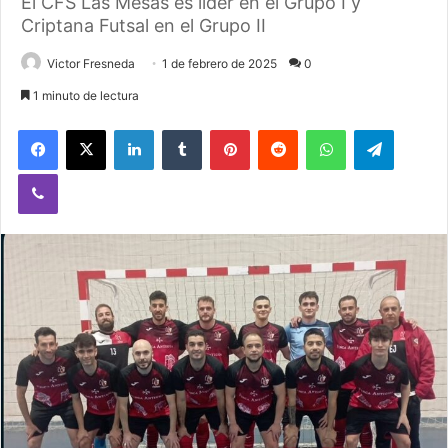
El CFS Las Mesas es líder en el Grupo I y
Criptana Futsal en el Grupo II
Victor Fresneda
1 de febrero de 2025
0
1 minuto de lectura
Facebook
X
LinkedIn
Tumblr
Pinterest
Reddit
WhatsApp
Telegram
Viber