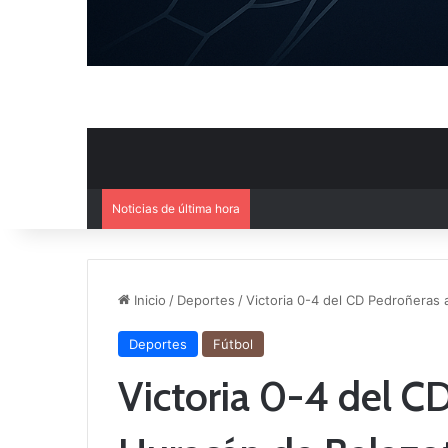
Noticias de última hora
Agenda deportiva del fin de 
Inicio
/
Deportes
/
Victoria 0-4 del CD Pedroñeras 
Deportes
Fútbol
Victoria 0-4 del C