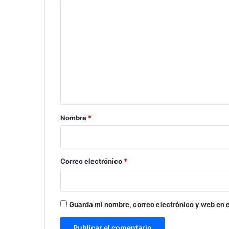
C
o
m
e
n
t
a
r
Nombre
*
i
o
*
Correo electrónico
*
Guarda mi nombre, correo electrónico y web en 