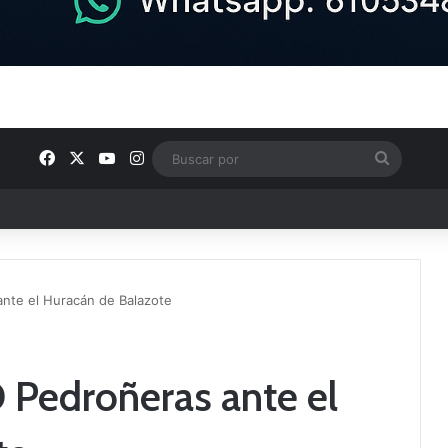
Facebook
X
YouTube
Instagram
Buscar
por
semana en nuestra comarca
ante el Huracán de Balazote
D Pedroñeras ante el