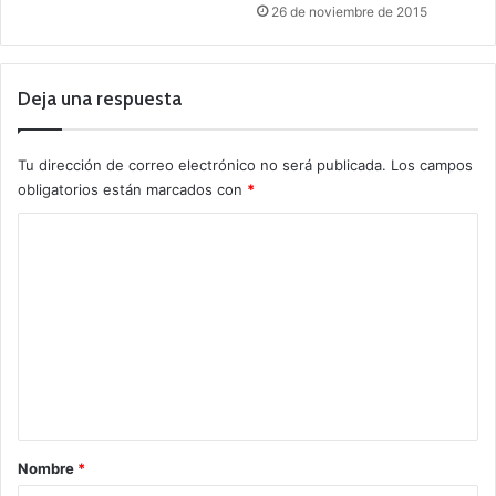
26 de noviembre de 2015
Deja una respuesta
Tu dirección de correo electrónico no será publicada.
Los campos
obligatorios están marcados con
*
C
o
m
e
n
t
a
r
Nombre
*
i