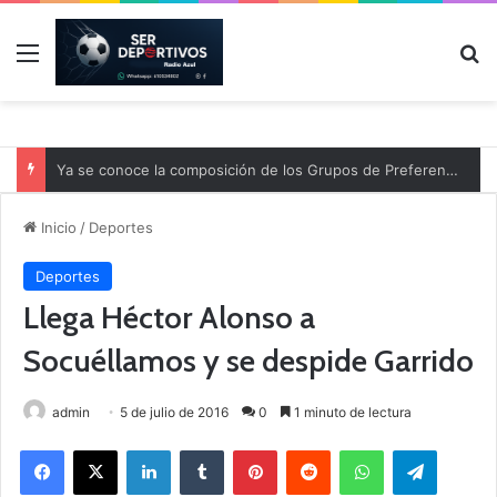
Menú
B
Ya se conoce la composición de los Grupos de Preferente y el calendario
Inicio
/
Deportes
Deportes
Llega Héctor Alonso a
Socuéllamos y se despide Garrido
admin
5 de julio de 2016
0
1 minuto de lectura
Facebook
X
LinkedIn
Tumblr
Pinterest
Reddit
WhatsApp
Telegram