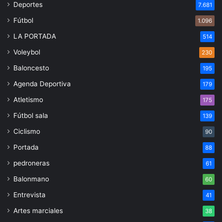
Deportes
7.681
Fútbol
1.096
LA PORTADA
514
Voleybol
230
Baloncesto
195
Agenda Deportiva
179
Atletismo
175
Fútbol sala
139
Ciclismo
90
Portada
88
pedroneras
61
Balonmano
60
Entrevista
41
Artes marciales
38