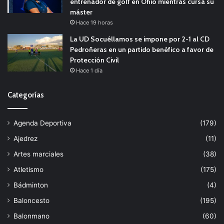
entrenador de golf en Ohio mientras cursa su
máster
Hace 19 horas
La UD Socuéllamos se impone por 2-1 al CD
Pedroñeras en un partido benéfico a favor de
Protección Civil
Hace 1 día
Categorías
Agenda Deportiva
(179)
Ajedrez
(11)
Artes marciales
(38)
Atletismo
(175)
Bádminton
(4)
Baloncesto
(195)
Balonmano
(60)