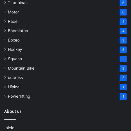
Tirachinas
6
Motor
6
Padel
4
Bádminton
4
Boxeo
3
Hockey
3
Squash
3
Mountain Bike
3
ducross
2
Hípica
1
Powerlifting
1
About us
Inicio