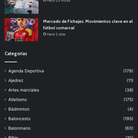
Hace 23 horas
Mercado de Fichajes: Movimientos clave en el
fútbol comarcal
Hace 2 días
Categorías
Agenda Deportiva
(179)
Ajedrez
(11)
Artes marciales
(38)
Atletismo
(175)
Bádminton
(4)
Baloncesto
(195)
Balonmano
(60)
Billar
(10)