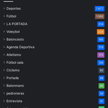
Deportes
7.677
Fútbol
1.093
LA PORTADA
514
Voleybol
229
Baloncesto
195
Agenda Deportiva
179
Atletismo
175
Fútbol sala
139
Ciclismo
90
Portada
88
Balonmano
60
pedroneras
59
Entrevista
41