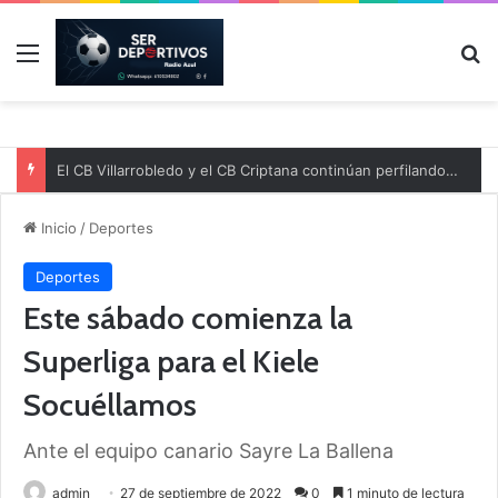
Menú
B
El CB Villarrobledo y el CB Criptana continúan perfilando sus plantillas
Inicio
/
Deportes
Deportes
Este sábado comienza la
Superliga para el Kiele
Socuéllamos
Ante el equipo canario Sayre La Ballena
admin
27 de septiembre de 2022
0
1 minuto de lectura