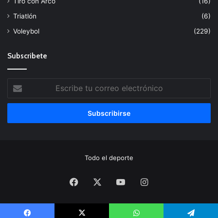
Tiro con Arco
(16)
Triatlón
(6)
Voleybol
(229)
Subscribete
Escribe
tu
correo
electrónico
Todo el deporte
Facebook
X
YouTube
Instagram