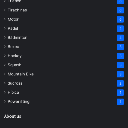
Triatlón
6
Tirachinas
6
Motor
6
Padel
4
Bádminton
4
Boxeo
3
Hockey
3
Squash
3
Mountain Bike
3
ducross
2
Hípica
1
Powerlifting
1
About us